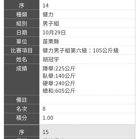
14
健力
男子組
10月29日
苗栗縣
健力男子組第六級：105公斤級
胡冠宇
蹲舉:225公斤
臥舉:140公斤
硬舉:240公斤
總和:605公斤
8
1.00
15