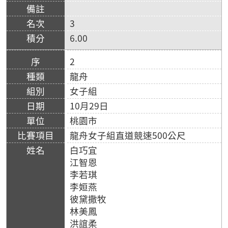
3
6.00
2
龍舟
女子組
10月29日
桃園市
龍舟女子組直道競速500公尺
白巧宜
江智恩
李若琪
李姮燕
彼黛撒牧
林美鳳
洪誼柔