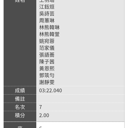
江鈺烜
吳詩芸
周蕙琳
林熊韓琳
林熊韓萱
姚宛蓉
范家儀
張語蕎
陳子茜
黃恩熙
鄧筑勻
謝靜雯
03:22.040
7
2.00