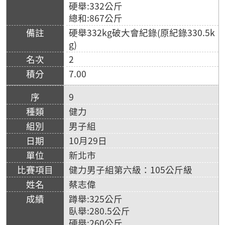
硬舉:332公斤
總和:867公斤
硬舉332kg破大會紀錄(原紀錄330.5k
g)
2
7.00
9
健力
男子組
10月29日
新北市
健力男子組第六級：105公斤級
蔡志偉
蹲舉:325公斤
臥舉:280.5公斤
硬舉:260公斤