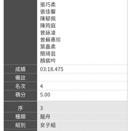
張巧柔
張佳馨
陳郁佩
陳筠庭
曾詠凌
曾蘇惠珍
葉嘉柔
簡琦芸
顏裴吟
03:18.475
4
5.00
3
龍舟
女子組