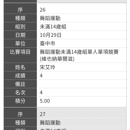
26
舞蹈運動
未滿14歲組
10月29日
臺中市
舞蹈運動未滿14歲組單人單項競賽
(維也納華爾滋)
宋艾玲
4
4
5.00
27
舞蹈運動