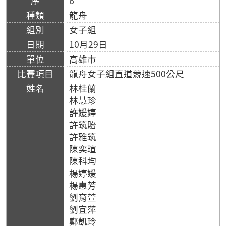
6
龍舟
女子組
10月29日
高雄市
龍舟女子組直道競速500公尺
林桂蘭
林慧珍
許媛婷
許筑貽
許雅筑
陳奕瑄
陳科均
楊婷媛
楊惠芳
劉育萱
劉宜萍
鄭凱玲