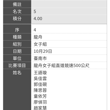
5
4.00
4
龍舟
女子組
10月29日
臺南市
龍舟女子組直道競速500公尺
王語璇
吳佳雲
郭佳硯
陳思蓉
童依芳
廖偵羽
趙家慧