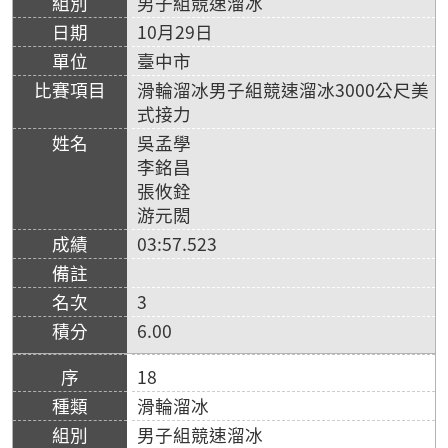
男子組競速溜冰
10月29日
臺中市
滑輪溜冰男子組競速溜冰3000公尺美
式接力
吳孟學
李銘昌
張攸銓
游元閎
03:57.523
3
6.00
18
滑輪溜冰
男子組競速溜冰