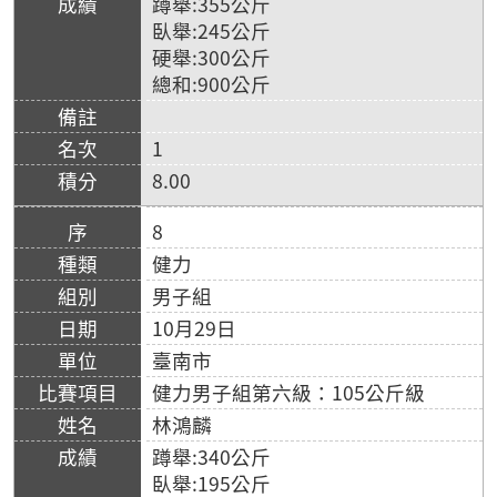
蹲舉:355公斤
臥舉:245公斤
硬舉:300公斤
總和:900公斤
1
8.00
8
健力
男子組
10月29日
臺南市
健力男子組第六級：105公斤級
林鴻麟
蹲舉:340公斤
臥舉:195公斤