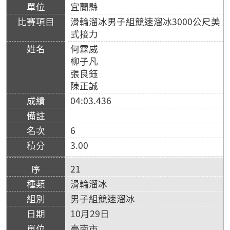
宜蘭縣
滑輪溜冰男子組競速溜冰3000公尺美
式接力
何霖威
柳子凡
張良鈺
陳正誠
04:03.436
6
3.00
21
滑輪溜冰
男子組競速溜冰
10月29日
臺南市