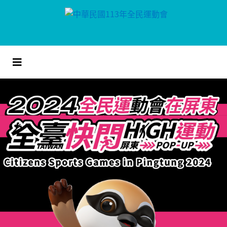
跳
到
主
要
內