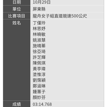
10月29日
屏東縣
龍舟女子組直道競速500公尺
丁僅玲
林思妤
林曉敏
姚淑慧
施晴蓁
徐亞琦
許芝輝
陳佩琪
黃亭瑋
塗惟淳
劉霈穎
鄭涵琳
鍾蕙子
顏妙芬
03:14.768