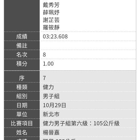
戴秀芳
薛珮妤
謝芷芸
羅筱靜
03:23.608
8
1.00
7
健力
男子組
10月29日
新北市
健力男子組第六級：105公斤級
楊晉嘉