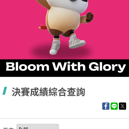
容
決賽成績綜合查詢