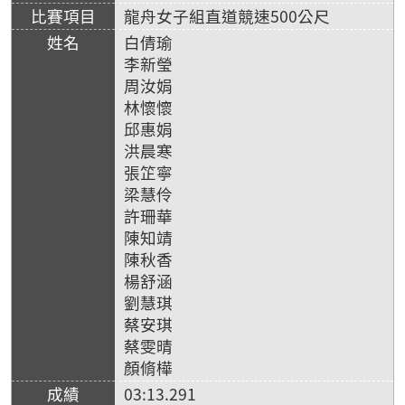
龍舟女子組直道競速500公尺
白倩瑜
李新瑩
周汝娟
林懷懷
邱惠娟
洪晨寒
張䇛寧
梁慧伶
許珊華
陳知靖
陳秋香
楊舒涵
劉慧琪
蔡安琪
蔡雯晴
顏脩樺
03:13.291