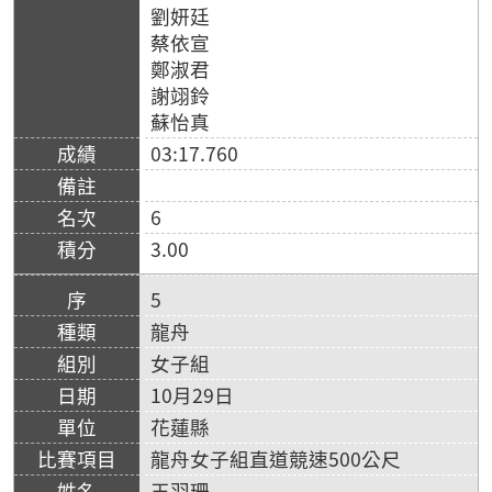
劉妍廷
蔡依宣
鄭淑君
謝翊鈴
蘇怡真
03:17.760
6
3.00
5
龍舟
女子組
10月29日
花蓮縣
龍舟女子組直道競速500公尺
王羽珊