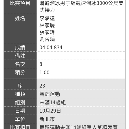
滑輪溜冰男子組競速溜冰3000公尺美
式接力
李承遠
林家慶
張家瑋
劉晉瑀
04:04.834
8
1.00
23
舞蹈運動
未滿14歲組
10月29日
新北市
舞蹈運動未滿14歲組單人單項競賽