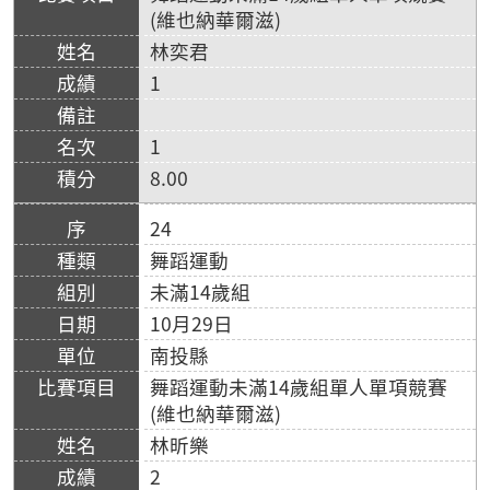
(維也納華爾滋)
林奕君
1
1
8.00
24
舞蹈運動
未滿14歲組
10月29日
南投縣
舞蹈運動未滿14歲組單人單項競賽
(維也納華爾滋)
林昕樂
2