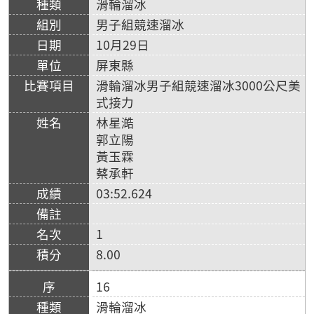
滑輪溜冰
男子組競速溜冰
10月29日
屏東縣
滑輪溜冰男子組競速溜冰3000公尺美
式接力
林星澔
郭立陽
黃玉霖
蔡承軒
03:52.624
1
8.00
16
滑輪溜冰