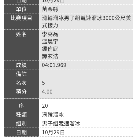
苗栗縣
滑輪溜冰男子組競速溜冰3000公尺美
式接力
李亮磊
溫晨宇
鍾侑庭
譚玄浩
04:01.969
5
4.00
20
滑輪溜冰
男子組競速溜冰
10月29日