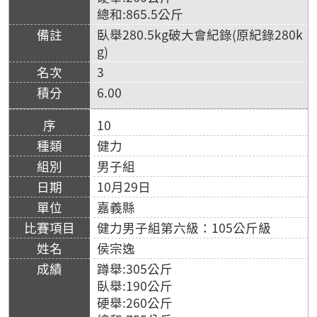
總和:865.5公斤
臥舉280.5kg破大會紀錄(原紀錄280k
g)
3
6.00
10
健力
男子組
10月29日
嘉義縣
健力男子組第六級：105公斤級
侯宗逸
蹲舉:305公斤
臥舉:190公斤
硬舉:260公斤