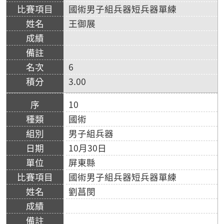
國術男子組兵器短兵器單練
王御展
6
3.00
10
國術
男子組兵器
10月30日
屏東縣
國術男子組兵器短兵器單練
劉菖閔