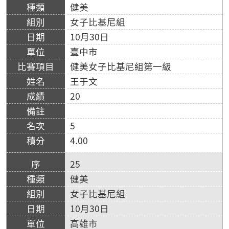
健美
女子比基尼組
10月30日
臺中市
健美女子比基尼組第一級
王于文
20
5
4.00
25
健美
女子比基尼組
10月30日
高雄市