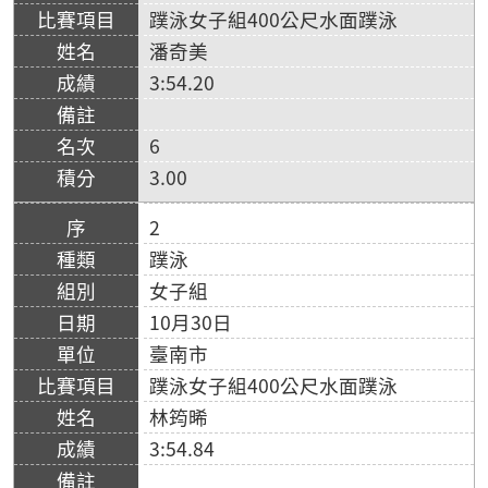
蹼泳女子組400公尺水面蹼泳
潘奇美
3:54.20
6
3.00
2
蹼泳
女子組
10月30日
臺南市
蹼泳女子組400公尺水面蹼泳
林筠晞
3:54.84