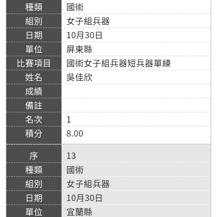
國術
女子組兵器
10月30日
屏東縣
國術女子組兵器短兵器單練
吳佳欣
1
8.00
13
國術
女子組兵器
10月30日
宜蘭縣