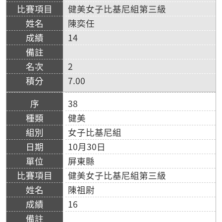
健美女子比基尼組第三級
陳奕任
14
2
7.00
38
健美
女子比基尼組
10月30日
屏東縣
健美女子比基尼組第三級
陳祖尉
16