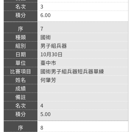
3
6.00
7
國術
男子組兵器
10月30日
臺中市
國術男子組兵器短兵器單練
何肇芳
4
5.00
8