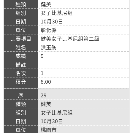
健美
女子比基尼組
10月30日
彰化縣
健美女子比基尼組第二級
洪玉舫
9
1
8.00
29
健美
女子比基尼組
10月30日
桃園市