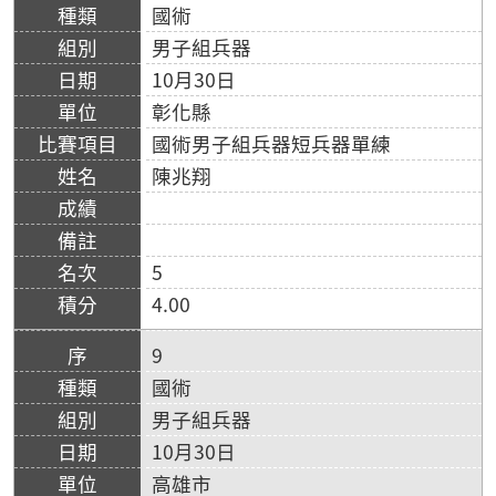
國術
男子組兵器
10月30日
彰化縣
國術男子組兵器短兵器單練
陳兆翔
5
4.00
9
國術
男子組兵器
10月30日
高雄市