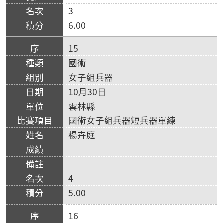
3
6.00
15
國術
女子組兵器
10月30日
雲林縣
國術女子組兵器短兵器單練
楊卉庭
4
5.00
16