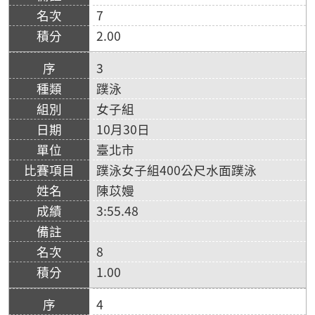
7
2.00
3
蹼泳
女子組
10月30日
臺北市
蹼泳女子組400公尺水面蹼泳
陳苡嫚
3:55.48
8
1.00
4