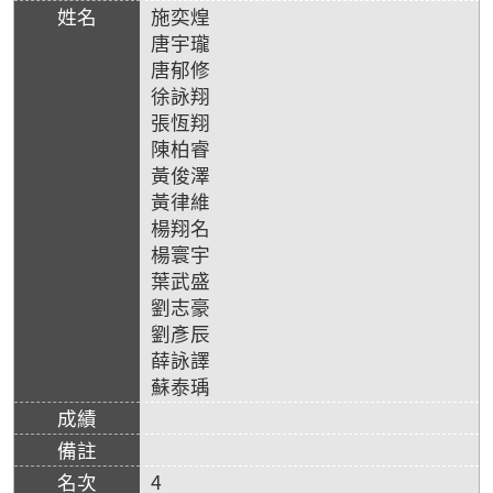
施奕煌
唐宇瓏
唐郁修
徐詠翔
張恆翔
陳柏睿
黃俊澤
黃律維
楊翔名
楊寰宇
葉武盛
劉志豪
劉彥辰
薛詠譯
蘇泰瑀
4