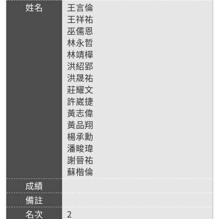
王言倫
王祥祐
巫儒恩
林永哲
林靖樺
洪紹郢
洪晟祐
莊耀文
許崴捷
黃志偉
黃品翔
楊承勳
潘畯瑋
謝晉祐
蘇楷倫
2