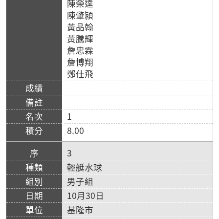
陳榮達
陳肇潁
黃品翰
黃騰輝
詹忠霖
詹博翔
鄭仕飛
1
8.00
3
輕艇水球
男子組
10月30日
基隆市