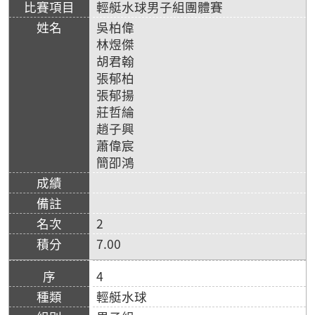
輕艇水球男子組團體賽
吳柏偉
林煜傑
胡君翰
張郁柏
張郁揚
莊哲綸
趙子興
蕭偉宸
簡卲鴻
2
7.00
4
輕艇水球