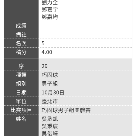
劉力全
鄭嘉宇
鄭嘉均
5
4.00
29
巧固球
男子組
10月30日
臺北市
巧固球男子組團體賽
吳丞凱
吳秉宸
吳俊嶧