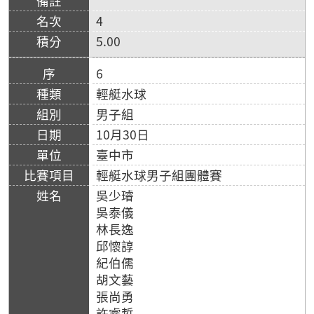
4
5.00
6
輕艇水球
男子組
10月30日
臺中市
輕艇水球男子組團體賽
吳少璿
吳泰儀
林長逸
邱懷諄
紀伯儒
胡文藝
張尚勇
許睿哲