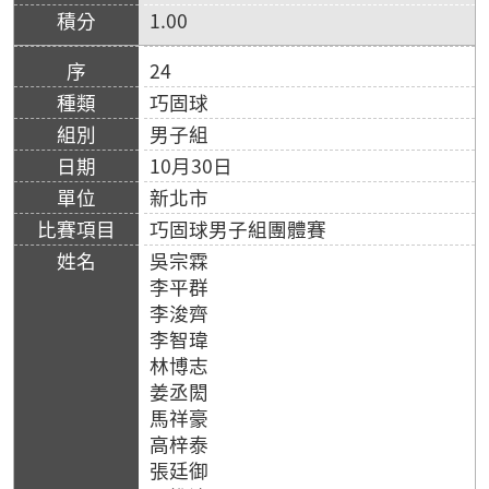
1.00
24
巧固球
男子組
10月30日
新北市
巧固球男子組團體賽
吳宗霖
李平群
李浚齊
李智瑋
林博志
姜丞閎
馬祥豪
高梓泰
張廷御