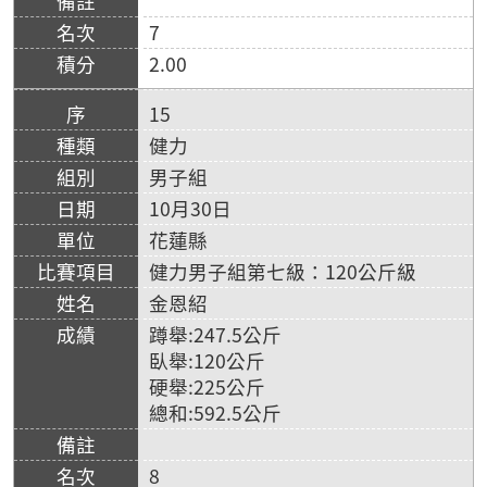
7
2.00
15
健力
男子組
10月30日
花蓮縣
健力男子組第七級：120公斤級
金恩紹
蹲舉:247.5公斤
臥舉:120公斤
硬舉:225公斤
總和:592.5公斤
8