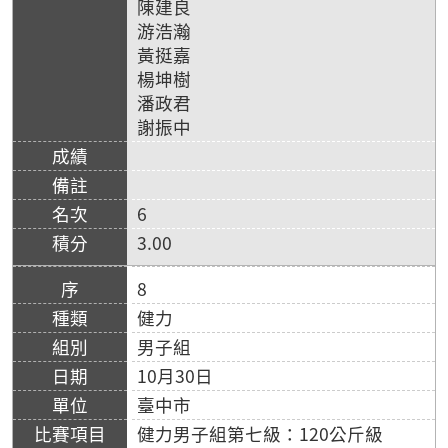
陳建良
游浩瀚
黃挺嘉
楊坤樹
潘政君
謝振中
6
3.00
8
健力
男子組
10月30日
臺中市
健力男子組第七級：120公斤級