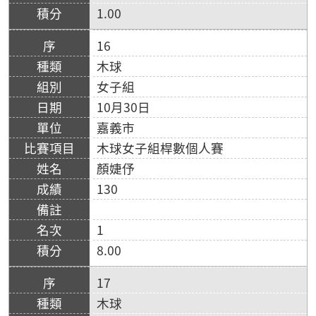
1.00
16
木球
女子組
10月30日
嘉義市
木球女子組桿數個人賽
顏婕伃
130
1
8.00
17
木球