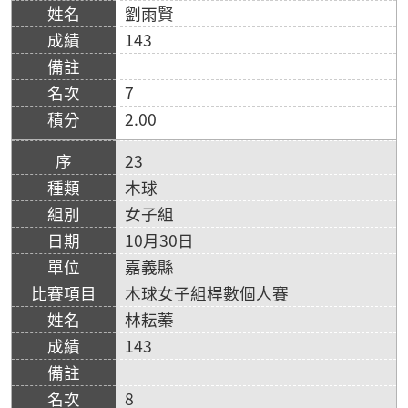
劉雨賢
143
7
2.00
23
木球
女子組
10月30日
嘉義縣
木球女子組桿數個人賽
林耘蓁
143
8