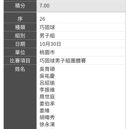
7.00
26
巧固球
男子組
10月30日
桃園市
巧固球男子組團體賽
吳育碩
吳祐慶
呂紹瑜
李振維
周世庭
姜伯承
姜維
胡暐秀
徐永濱