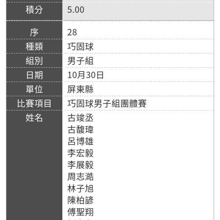
5.00
28
巧固球
男子組
10月30日
屏東縣
巧固球男子組團體賽
古竣丞
古馥瑋
呂博雄
李宏毅
李展毅
周志澔
林子旭
陳柏諺
傅聖翔