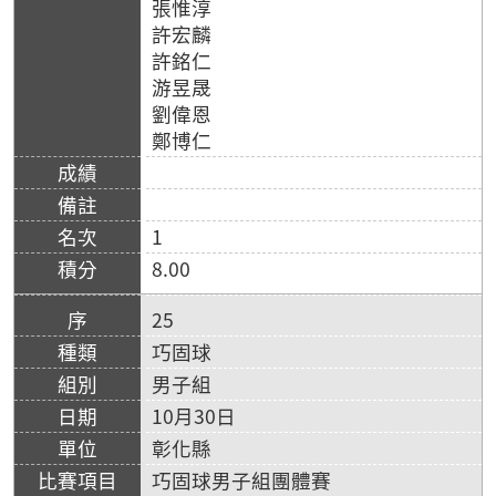
張惟淳
許宏麟
許銘仁
游昱晟
劉偉恩
鄭博仁
1
8.00
25
巧固球
男子組
10月30日
彰化縣
巧固球男子組團體賽