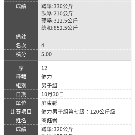
蹲舉:330公斤
臥舉:210公斤
硬舉:312.5公斤
總和:852.5公斤
4
5.00
12
健力
男子組
10月30日
屏東縣
健力男子組第七級：120公斤級
簡鈺嶄
蹲舉:320公斤