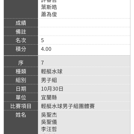
葉斯皓
蕭為俊
5
4.00
7
輕艇水球
男子組
10月30日
宜蘭縣
輕艇水球男子組團體賽
吳聖杰
吳聖儀
李汪哲