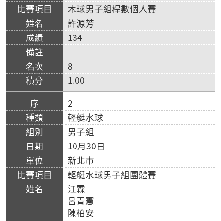
木球男子組桿數個人賽
許源芳
134
8
1.00
2
輕艇水球
男子組
10月30日
新北市
輕艇水球男子組團體賽
江霖
呂青憲
陳柏安