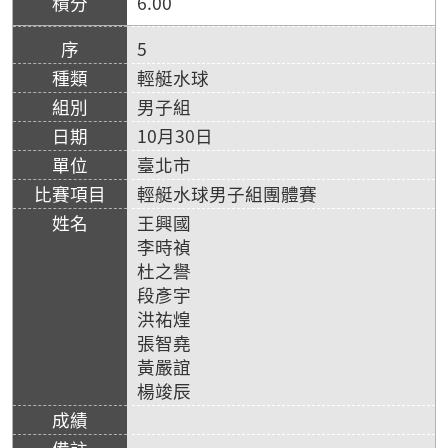
6.00
5
輕艇水球
男子組
10月30日
臺北市
輕艇水球男子組團體賽
王興國
李時禎
杜之譽
段彥宇
洪祐煌
張智堯
黃嚴誼
楊竣辰