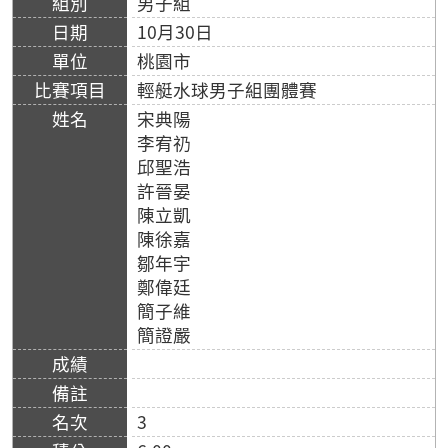
男子組
10月30日
桃園市
輕艇水球男子組團體賽
宋典陽
李宥礽
邱聖浩
許晉晏
陳立凱
陳徐嘉
鄒年宇
鄭偉廷
簡子維
簡證嚴
3