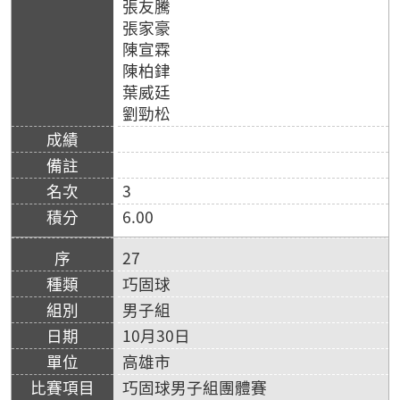
張友騰
張家豪
陳宣霖
陳柏銉
葉威廷
劉勁松
3
6.00
27
巧固球
男子組
10月30日
高雄市
巧固球男子組團體賽