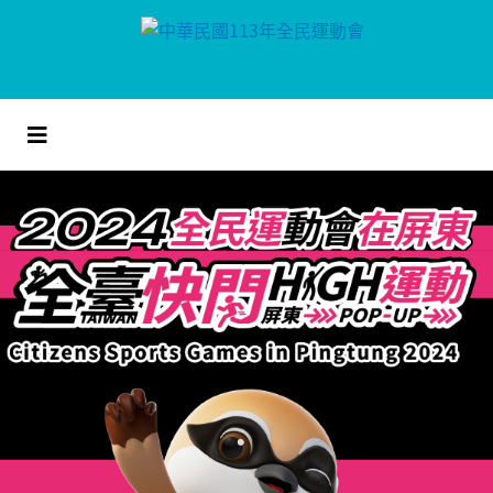
跳
到
主
要
內