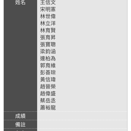
王信文
宋明憲
林世偉
林立洋
林育賢
張育昇
張寶聰
梁鈞涵
連柏為
郭育維
彭善琮
黃信瑋
趙晉榮
趙偉盛
蔡岳丞
蕭裕龍