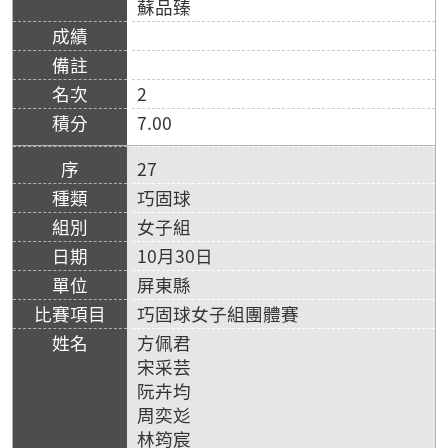
蘇品臻
2
7.00
27
巧固球
女子組
10月30日
屏東縣
巧固球女子組團體賽
方佩君
宋采芸
阮卉均
周奕彣
林筠宸