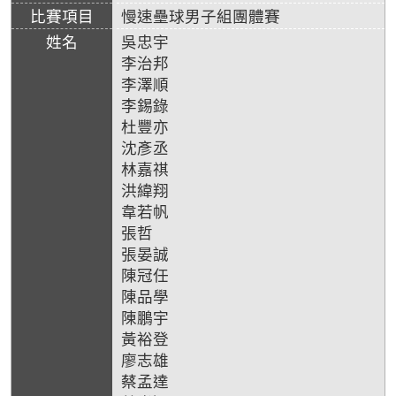
慢速壘球男子組團體賽
吳忠宇
李治邦
李澤順
李錫錄
杜豐亦
沈彥丞
林嘉祺
洪緯翔
韋若帆
張哲
張晏誠
陳冠任
陳品學
陳鵬宇
黃裕登
廖志雄
蔡孟達