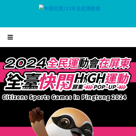
跳
到
主
要
內