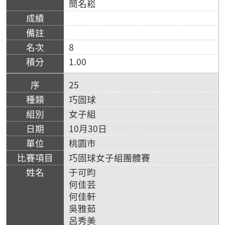
簡名崧
8
1.00
25
巧固球
女子組
10月30日
桃園市
巧固球女子組團體賽
于可昀
何佳芸
何佳軒
吳雅茹
呂秀美