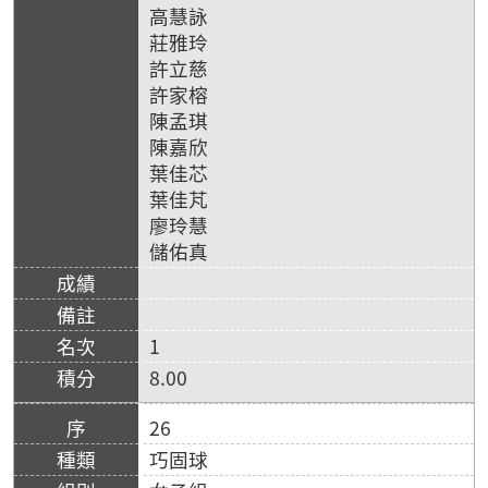
高慧詠
莊雅玲
許立慈
許家榕
陳孟琪
陳嘉欣
葉佳芯
葉佳芃
廖玲慧
儲佑真
1
8.00
26
巧固球