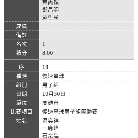
蔡尚穎
鄭昌明
蘇哲民
1
8.00
18
慢速壘球
男子組
10月30日
高雄市
慢速壘球男子組團體賽
温奕祥
王膺峰
石焌廷