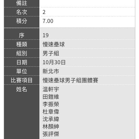
2
7.00
19
慢速壘球
男子組
10月30日
新北市
慢速壘球男子組團體賽
温軒宇
田鎧維
李振榮
杜章偉
沈承緯
林顏紳
張評傑