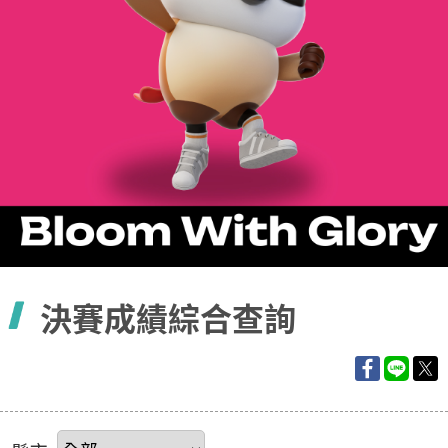
容
決賽成績綜合查詢