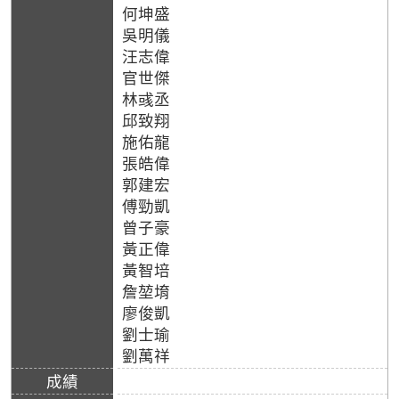
何坤盛
吳明儀
汪志偉
官世傑
林彧丞
邱致翔
施佑龍
張皓偉
郭建宏
傅勁凱
曾子豪
黃正偉
黃智培
詹堃堉
廖俊凱
劉士瑜
劉萬祥