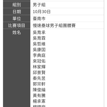
男子組
10月30日
臺南市
慢速壘球男子組團體賽
吳育承
吳育霖
吳哲維
吳康囯
李典庭
來冠佑
林家輝
邱景賢
秦先昱
郭宗軒
陳俊綸
黃有騰
楊承憲
楊鎮嶽