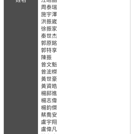
周泰瑞
施宇澤
洪振崴
徐振家
秦世杰
郭原銘
郭特享
陳振
曾文魁
曾浤榤
黃世豪
黃資皓
楊䣅進
楊志偉
楊鈞傑
蔡喬安
盧宇翔
盧偉凡