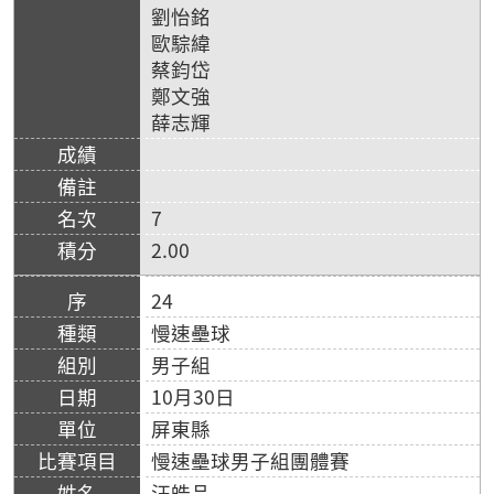
劉怡銘
歐騌緯
蔡鈞岱
鄭文強
薛志輝
7
2.00
24
慢速壘球
男子組
10月30日
屏東縣
慢速壘球男子組團體賽
汪皓品