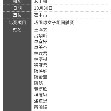
女子組
10月30日
臺中市
巧固球女子組團體賽
王淬玄
呂翊昕
卓宜樺
卓美杏
林玫君
林語祺
張雁君
陳映好
陳紫薰
陳懿
黃博欣
楊雁琳
潘誼恩
蔡涵陵