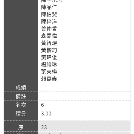
陳品仁
陳柏斐
陳梓洋
曾仲哲
森慶偉
黃智煜
黃楷鈞
黃瑋俊
楊維琳
葉東樺
賴嘉鑫
6
3.00
23