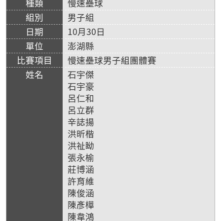
慢速壘球
男子組
10月30日
澎湖縣
慢速壘球男子組團體賽
石宇傑
石宇豪
呂仁和
呂立群
辛誌揚
洪昕楷
洪祉眑
張永榆
莊博涵
許育維
陳俊涵
陳彥樺
陳韋鴻