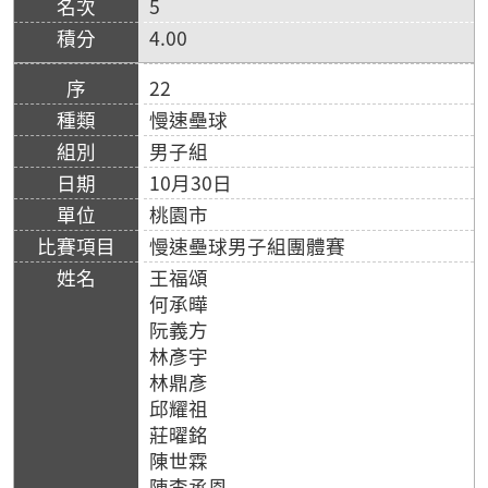
5
4.00
22
慢速壘球
男子組
10月30日
桃園市
慢速壘球男子組團體賽
王福頌
何承曄
阮義方
林彥宇
林鼎彥
邱耀祖
莊曜銘
陳世霖
陳李承恩