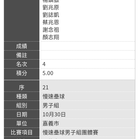
劉兆原
劉誌凱
蔡兆恩
謝念祖
顏志翔
4
5.00
21
慢速壘球
男子組
10月30日
嘉義市
慢速壘球男子組團體賽