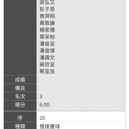
梁弘又
彭子恩
曾羿翔
黃致謙
楊家儒
葉采柏
潘俊呈
潘俊瑋
潘識文
蔣欣呈
蔡宜良
3
6.00
20
慢速壘球