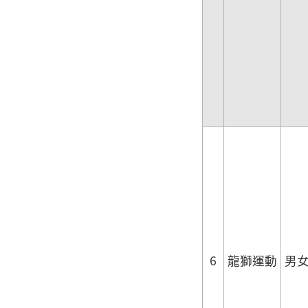
6
龍獅運動
男