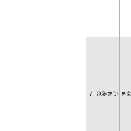
7
龍獅運動
男