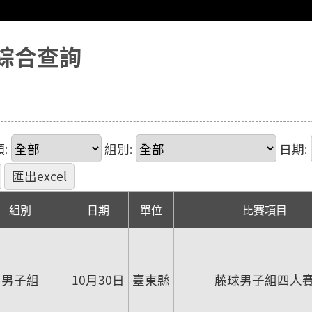
綜合查詢
:
組別:
日期:
組別
日期
單位
比賽項目
男子組
10月30日
臺東縣
藤球男子組四人