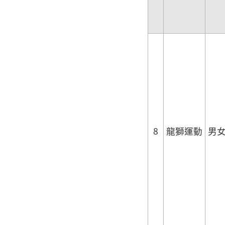
8
龍獅運動
男