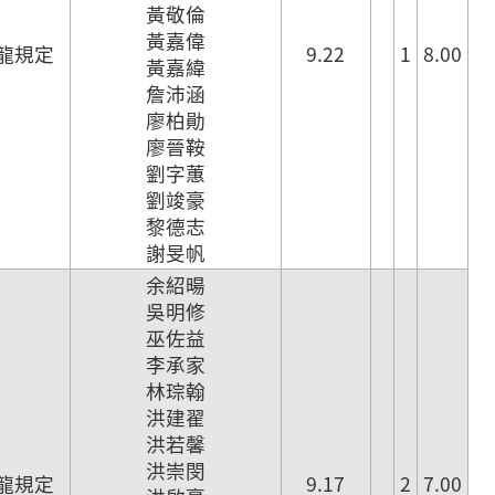
黃敬倫
黃嘉偉
龍規定
9.22
1
8.00
黃嘉緯
詹沛涵
廖柏勛
廖晉鞍
劉字蕙
劉竣豪
黎德志
謝旻帆
余紹暘
吳明修
巫佐益
李承家
林琮翰
洪建翟
洪若馨
洪崇閔
龍規定
9.17
2
7.00