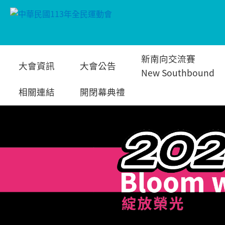
跳
新南向交流賽
大會資訊
大會公告
到
New Southbound
相關連結
開閉幕典禮
主
要
內