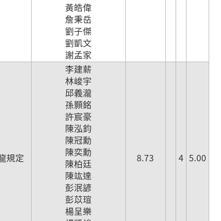
黃皓偉
詹秉岳
劉子傑
劉凱文
謝孟家
李建薪
林峻宇
邱義瀧
孫顥銘
許宸豪
陳泓鈞
陳冠勳
陳奕勳
龍規定
8.73
4
5.00
陳柏廷
陳竑達
彭泯諺
彭苡瑄
楊呈樂