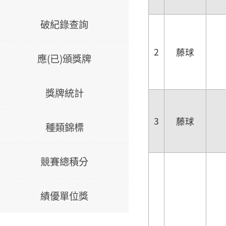
破紀錄查詢
2
藤球
應(已)頒獎牌
獎牌統計
3
藤球
種類錦標
競賽總積分
績優單位獎