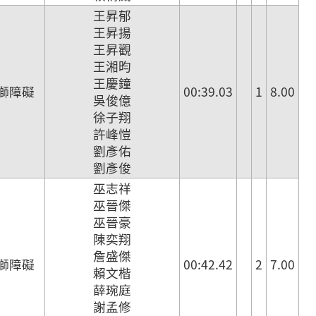
王昇郁
王昇揚
王昇觀
王湘昀
王慶鐘
獅障礙
00:39.03
1
8.00
吳俊億
徐子翔
許峰愷
劉彥佑
劉彥俊
巫志祥
巫晉傑
巫晉豪
陳奕翔
詹盛傑
獅障礙
00:42.42
2
7.00
賴文楷
薛琬庭
謝孟修