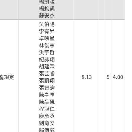
楊凱竣
楊鈞凱
蘇安杰
吳伯陽
李宥昇
卓映呈
林俊憲
洪宇哲
紀詠翔
胡建霖
張芸睿
龍規定
8.13
5
4.00
張凱翔
張智鈞
陳亭亨
陳品硯
程冠仁
廖彥丞
劉育安
賴侑葳