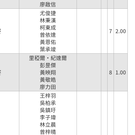
廖啟信
尤俊捷
林秉漢
柯東成
賽
7
2.00
曾依達
黃恩佑
葉承竣
里稏爾·紀達爾
彭昰傑
賽
黃映翔
8
1.00
黃敬皓
廖力田
王梓羽
吳柏承
吳鎮玗
李子瑋
林立晨
曾梓晴