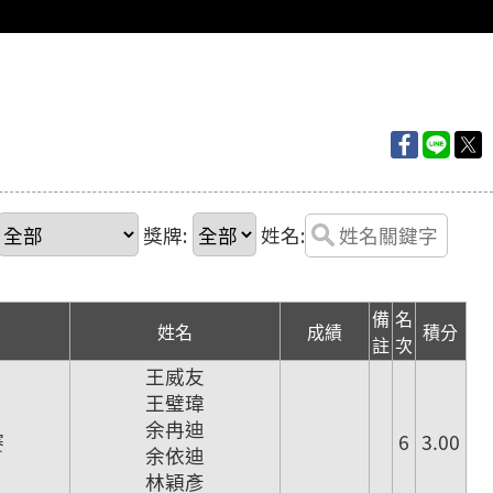
獎牌:
姓名:
備
名
姓名
成績
積分
註
次
王威友
王璧瑋
余冉迪
賽
6
3.00
余依迪
林穎彥