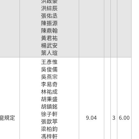
洪啟豪
洪綜辰
張佑丞
陳振源
陳鼎翰
黃君祐
楊武安
葉人瑄
王彥惟
吳俊儒
吳燕宗
李易奇
林祐成
胡秉盛
胡鎮銘
徐子軒
龍規定
9.04
3
6.00
張歆葶
梁柏鈞
馮梓軒