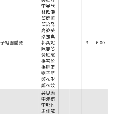
李昱欣
林歆儀
邱庭慎
邱詒喬
高筱葵
梁嘉真
女子組團體賽
郭奕妮
3
6.00
陳慧芯
黃庭瑄
楊宥盈
楊雁甯
劉子誼
鄭衣彤
鄭衣妏
吳思緰
李沛栯
李鄞竹
周佳葳