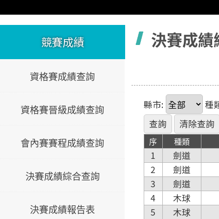
容
決賽成績
競賽成績
資格賽成績查詢
縣市:
種類
資格賽晉級成績查詢
序
種類
會內賽賽程成績查詢
1
劍道
2
劍道
決賽成績綜合查詢
3
劍道
4
木球
決賽成績報告表
5
木球