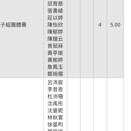
邱育慈
張書綾
莊以婷
女子組團體賽
陳怡欣
4
5.00
陳郁婷
陳鐿云
曾茹菻
黃亭瑜
黃榆婷
詹鳳玉
鄭琬儒
呂沛宸
李昔恩
杜沛珊
沈禹彤
沈曼妮
林秋寰
徐晏昀