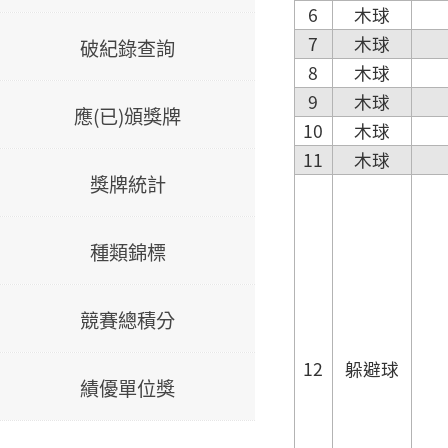
6
木球
7
木球
破紀錄查詢
8
木球
9
木球
應(已)頒獎牌
10
木球
11
木球
獎牌統計
種類錦標
競賽總積分
12
躲避球
績優單位獎