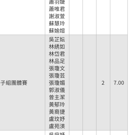
蕭羽婕
蕭唯君
謝淑萱
蘇慧玲
蘇媮媗
吳芷妘
林綉如
林岱君
林品足
張瓊文
張瓊芸
女子組團體賽
張瓊媚
2
7.00
郭淑儀
曾主潔
黃郁玲
黃裔捷
盧玟妤
盧苑渼
吳庭妤