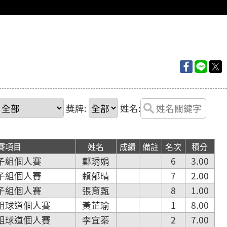
獎牌:
姓名:
賽項目
姓名
成績
備註
名次
積分
子組個人賽
鄭琇娟
6
3.00
子組個人賽
賴郁晴
7
2.00
子組個人賽
張育甄
8
1.00
組球道個人賽
黃芷瑜
1
8.00
組球道個人賽
李宜蓁
2
7.00