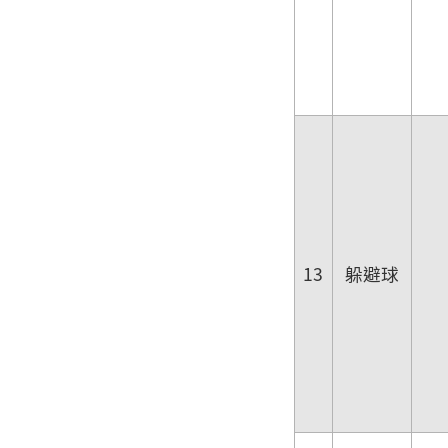
13
躲避球