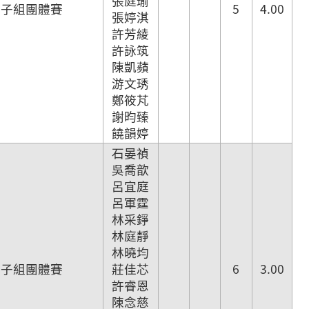
張庭瑜
女子組團體賽
5
4.00
張婷淇
許芳綾
許詠筑
陳凱蘋
游文琇
鄭筱芃
謝昀臻
饒韻婷
石晏禎
吳喬歆
呂宜庭
呂軍霆
林采錚
林庭靜
林曉均
女子組團體賽
莊佳芯
6
3.00
許睿恩
陳念慈