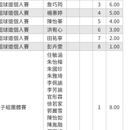
組球道個人賽
詹巧筠
3
6.00
組球道個人賽
楊惠婷
4
5.00
組球道個人賽
陳怡蓁
5
4.00
組球道個人賽
洪宥心
6
3.00
組球道個人賽
田祐寧
7
2.00
組球道個人賽
彭卉雯
8
1.00
任敏涵
朱怡樺
朱國珍
朱雅琦
李佩諭
李芳諭
官彤霖
徐若家
女子組團體賽
1
8.00
郭麗雪
陳怡如
陳胤融