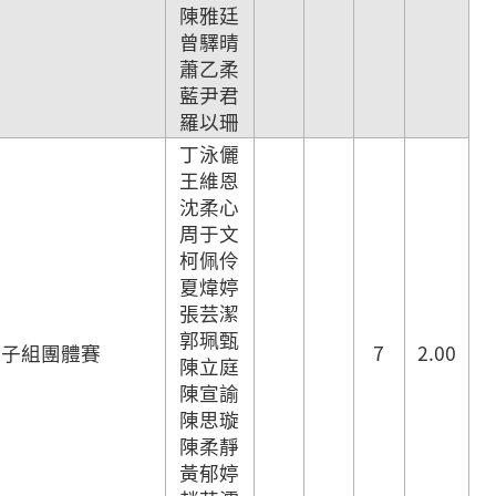
陳雅廷
曾驛晴
蕭乙柔
藍尹君
羅以珊
丁泳儷
王維恩
沈柔心
周于文
柯佩伶
夏煒婷
張芸潔
郭珮甄
女子組團體賽
7
2.00
陳立庭
陳宣諭
陳思璇
陳柔靜
黃郁婷