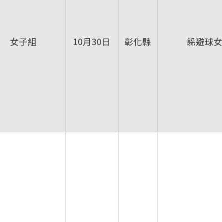
女子組
10月30日
彰化縣
躲避球