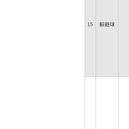
15
躲避球