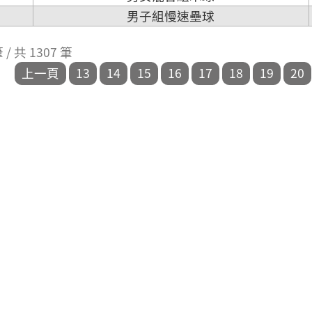
男子組慢速壘球
筆 / 共 1307 筆