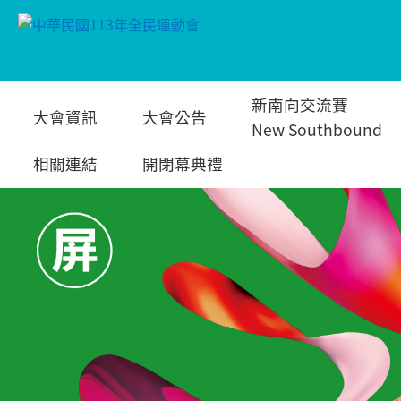
跳
新南向交流賽
大會資訊
大會公告
到
New Southbound
相關連結
開閉幕典禮
主
要
內