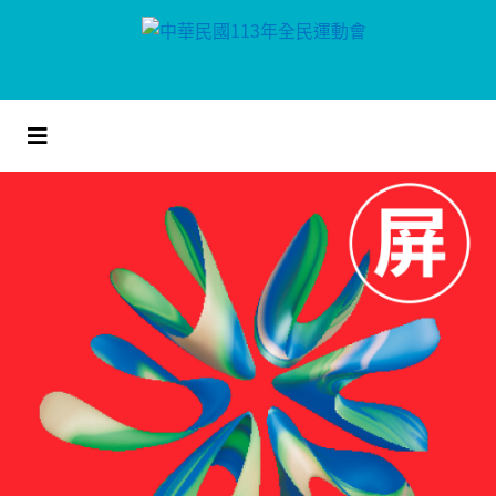
跳
到
主
要
內