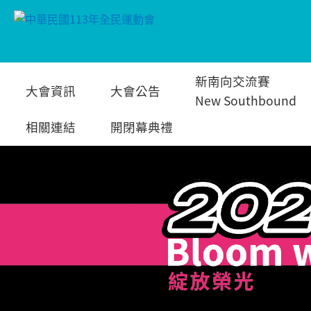
跳
新南向交流賽
大會資訊
大會公告
到
New Southbound
相關連結
開閉幕典禮
主
要
內