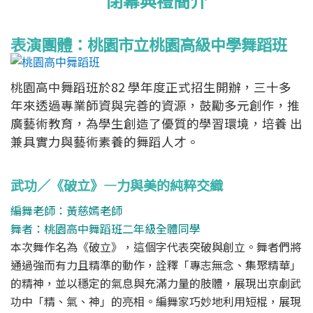
閉幕典禮簡介
表演團體：桃園市立桃園高級中學舞蹈班
桃園高中舞蹈班於82 學年度正式招生開辦，三十多
年來透過專業師資與完善的資源，鼓勵多元創作，推
廣藝術教育，為學生創造了優質的學習環境，培養 出
兼具實力與藝術素養的舞蹈人才。
武功／《破立》―力與美的純粹交織
編舞老師：黃慈嫣老師
舞者：桃園高中舞蹈班二年級全體同學
本次舞作名為《破立》，這個字代表突破與創立。舞者們將
通過強而有力且精準的動作，詮釋「專志無念、集聚精華」
的精神，並以穩定的氣息與充滿力量的肢體，展現出京劇武
功中「精、氣、神」的亮相。編舞家巧妙地利用短棍，展現