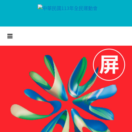
跳
到
主
要
內