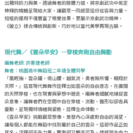
出獨特的力與美，透過舞者的肢體力道，將京劇武功中氣定
神輝的精髓呈現給大家，讓觀眾一同感受這份從容與力量。
短棍的運用不僅豐富了視覺效果，更展示京劇武功精神，
《破立》揉合傳統與創新，巧妙地以當代美學再現古韻。
現代舞／《雲朵早安》―穿梭奔跑自由舞動
編舞老師: 許惠捷老師
舞者：桃園高中舞蹈班二年級全體同學
「風輕撫，雲朵躍，倚山腰，越氣流，勇者無所懼、翱翔於
天際。」這首現代舞舞作詮釋出如雲朵的自由意志，在廣闊
的天際穿梭，也在現實與夢想中遊走。編舞者細膩地捕捉雲
朵意象，讓舞者們在空間中自在穿梭、流動，雖形似卻各具
靈動，呈現獨特情緒與姿態，詮釋生命律動。
《雲朵早安》挑戰觀眾想像，激發內心深處對自由的渴望，
讓每個人都能在舞蹈中找到屬於自己的雲朵。這部作品正如
其名，活躍卻不失力量，飄渺卻又觸手可及，情感與生命力