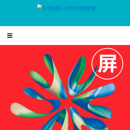
跳
到
主
要
內