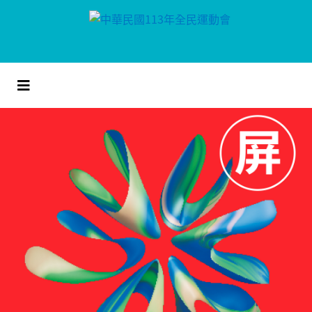
跳
到
主
要
內