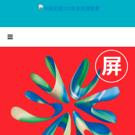
跳
到
主
要
內