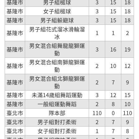
基隆市
男子組槌球
3
15
18
基隆市
女子組槌球
3
15
18
基隆市
男子組躲避球
3
15
18
男子組花式溜冰滑輪溜
基隆市
1
1
2
冰
男女混合組舞龍龍獅運
基隆市
3
16
19
動
男女混合組南獅龍獅運
基隆市
2
10
12
動
男女混合組北獅龍獅運
基隆市
2
7
9
動
基隆市
未滿14歲組舞蹈運動
3
12
15
基隆市
一般組運動舞蹈
2
8
10
臺北市
隊本部
110
0
110
臺北市
男子組對打柔術
2
7
9
臺北市
女子組對打柔術
1
7
8