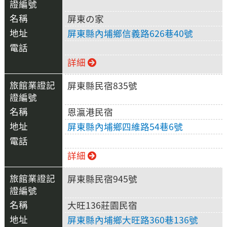
屏東の家
屏東縣內埔鄉信義路626巷40號
詳細
屏東縣民宿835號
恩瀛港民宿
屏東縣內埔鄉四維路54巷6號
詳細
屏東縣民宿945號
大旺136莊園民宿
屏東縣內埔鄉大旺路360巷136號