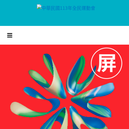
跳
到
主
要
內