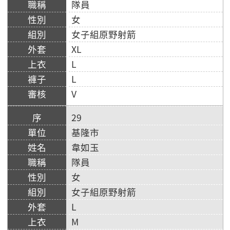
隊員
女
女子組原野射箭
XL
L
L
V
29
基隆市
韋如玉
隊員
女
女子組原野射箭
L
M