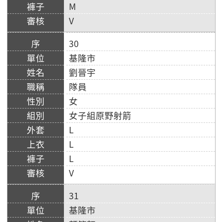
M
V
30
基隆市
劉晉宇
隊員
女
女子組原野射箭
L
L
L
V
31
基隆市