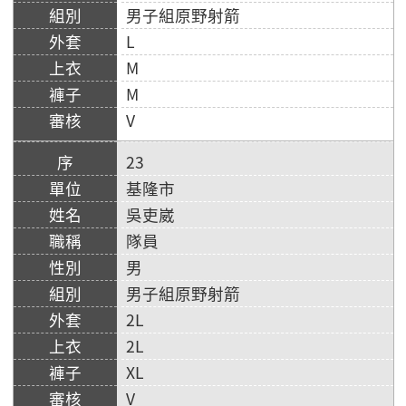
男子組原野射箭
L
M
M
V
23
基隆市
吳吏崴
隊員
男
男子組原野射箭
2L
2L
XL
V