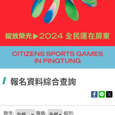
容
報名資料綜合查詢
縣市:
職稱:
組別: