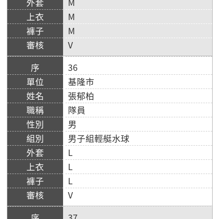
M
M
M
V
36
基隆市
張郁柏
隊員
男
男子組輕艇水球
L
L
L
V
37