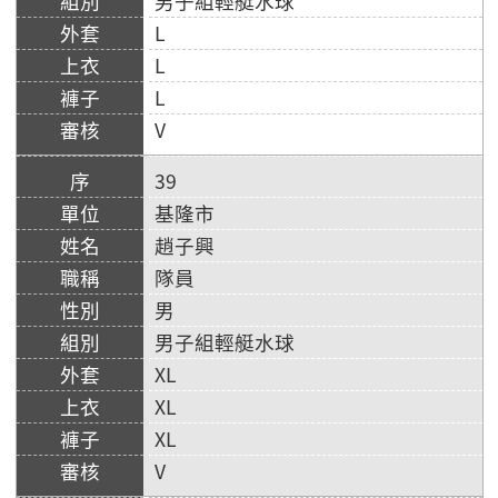
男子組輕艇水球
L
L
L
V
39
基隆市
趙子興
隊員
男
男子組輕艇水球
XL
XL
XL
V