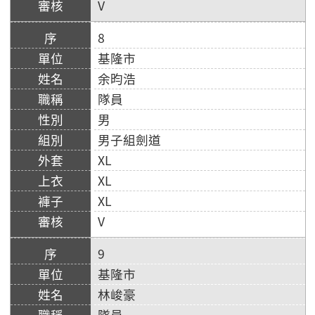
V
8
基隆市
余昀浩
隊員
男
男子組劍道
XL
XL
XL
V
9
基隆市
林峻豪
隊員