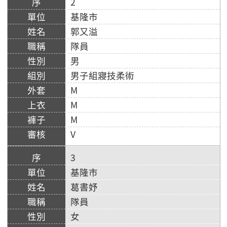
2
基隆市
郭又溢
隊員
男
男子組寢技柔術
M
M
M
V
3
基隆市
葛書妤
隊員
女