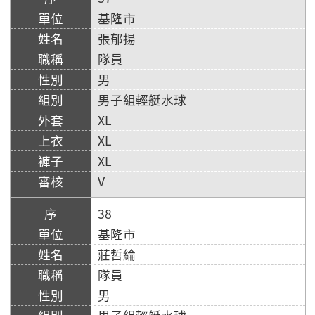
基隆市
張郁揚
隊員
男
男子組輕艇水球
XL
XL
XL
V
38
基隆市
莊哲綸
隊員
男