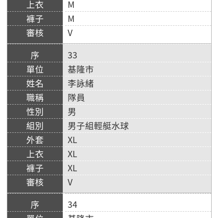
M
M
V
33
基隆市
李詠緒
隊員
男
男子組輕艇水球
XL
XL
XL
V
34