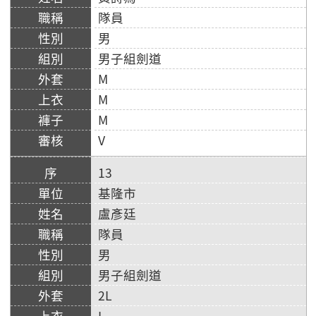
隊員
男
男子組劍道
M
M
M
V
13
基隆市
盧彥廷
隊員
男
男子組劍道
2L
L