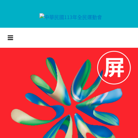
跳
到
主
要
內