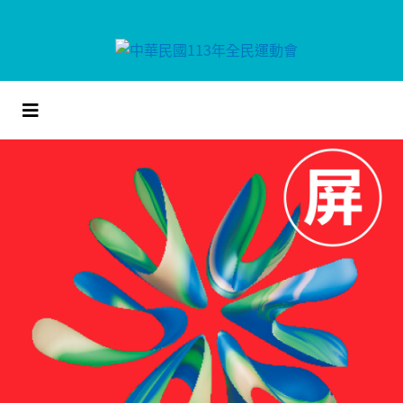
跳
到
主
要
內