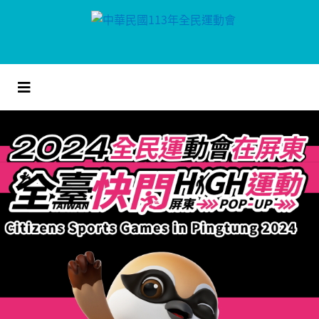
跳
到
主
要
內