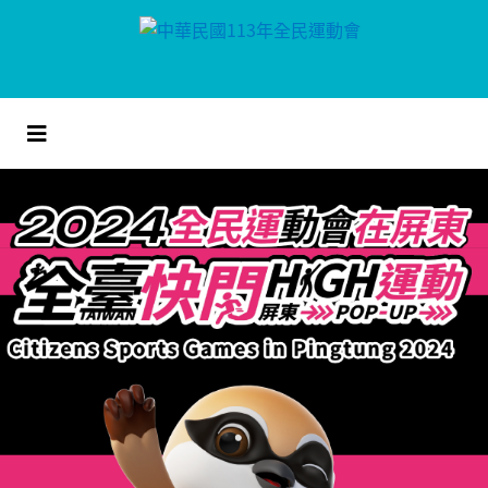
跳
到
主
要
內