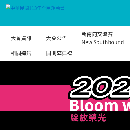
跳
新南向交流賽
大會資訊
大會公告
到
New Southbound
相關連結
開閉幕典禮
主
要
內