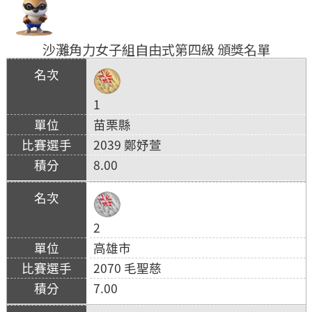
沙灘角力女子組自由式第四級 頒獎名單
1
苗栗縣
2039 鄭妤萱
8.00
2
高雄市
2070 毛聖慈
7.00