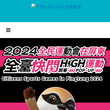
跳
到
主
要
內