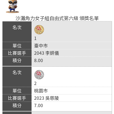
沙灘角力女子組自由式第六級 頒獎名單
1
臺中市
2043 李妍儀
8.00
2
桃園市
2023 吳慈陵
7.00