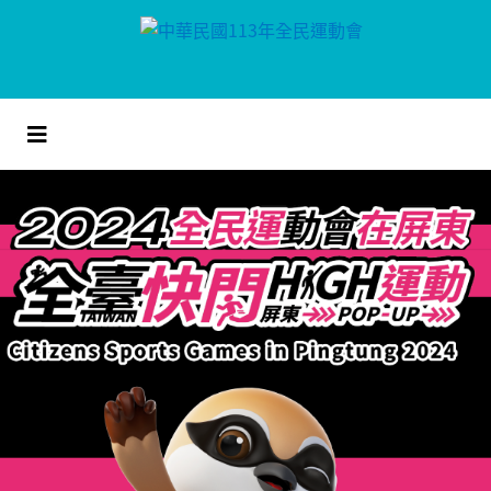
跳
到
主
要
內