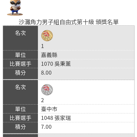
沙灘角力男子組自由式第十級 頒獎名單
1
嘉義縣
1070 吳秉薰
8.00
2
臺中市
1048 張家瑞
7.00