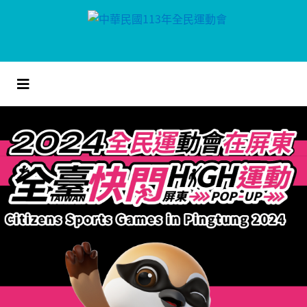
跳
到
主
要
內