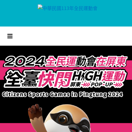
跳
到
主
要
內