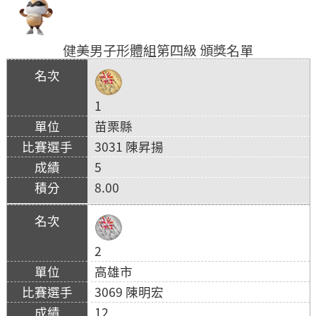
健美男子形體組第四級 頒獎名單
1
苗栗縣
3031 陳昇揚
5
8.00
2
高雄市
3069 陳明宏
12