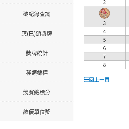
2
破紀錄查詢
3
4
應(已)頒獎牌
5
6
獎牌統計
7
8
種類錦標
回上一頁
競賽總積分
績優單位獎