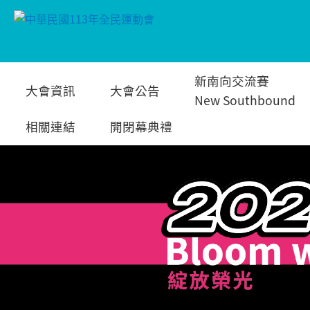
跳
新南向交流賽
大會資訊
大會公告
到
New Southbound
相關連結
開閉幕典禮
主
要
內