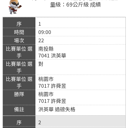
量級：69公斤級 成績
1
09:00
22
南投縣
7041 洪英華
對
桃園市
7017 許舜昱
桃園市
7017 許舜昱
洪英華 過磅失格
2