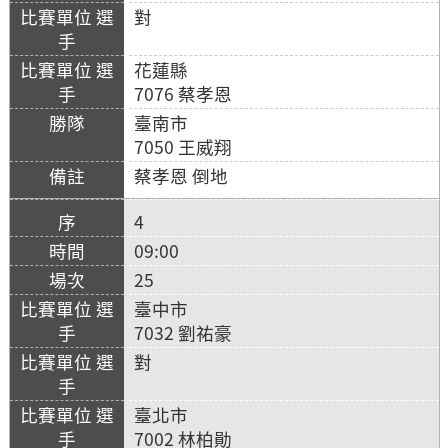
對
花蓮縣
7076 蔡孝恩
臺南市
7050 王威翔
蔡孝恩 倒地
4
09:00
25
臺中市
7032 劉祐豪
對
臺北市
7002 林柏勛