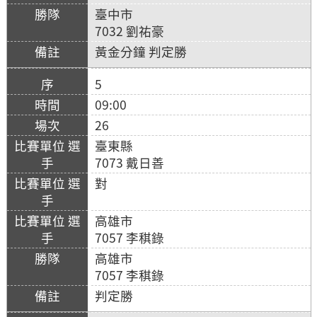
臺中市
7032 劉祐豪
黃金分鐘 判定勝
5
09:00
26
臺東縣
7073 戴日善
對
高雄市
7057 李稘錄
高雄市
7057 李稘錄
判定勝