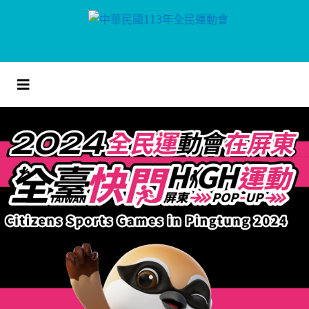
跳
到
主
要
內