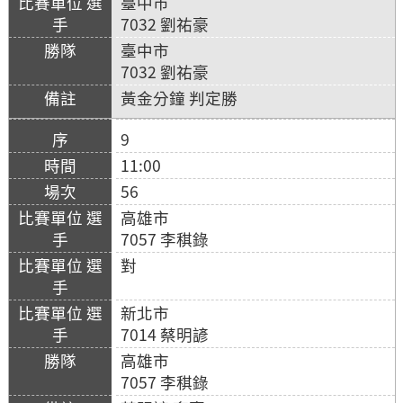
臺中市
7032 劉祐豪
臺中市
7032 劉祐豪
黃金分鐘 判定勝
9
11:00
56
高雄市
7057 李稘錄
對
新北市
7014 蔡明諺
高雄市
7057 李稘錄