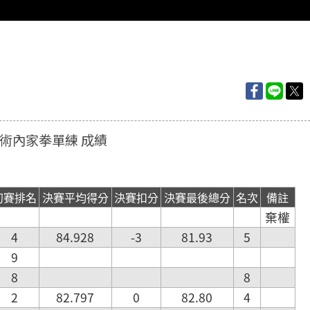
組拳術內家拳單練 成績
初賽排名
決賽平均得分
決賽扣分
決賽最後總分
名次
備註
棄權
4
84.928
-3
81.93
5
9
8
8
2
82.797
0
82.80
4