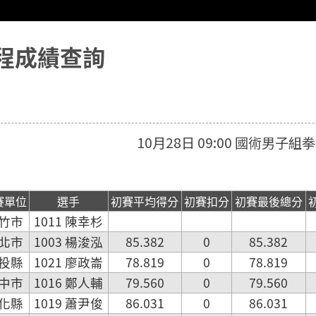
程成績查詢
10月28日 09:00 國術男子
賽單位
選手
初賽平均得分
初賽扣分
初賽最後總分
竹市
1011 陳幸杉
北市
1003 楊浚泓
85.382
0
85.382
投縣
1021 廖政崙
78.819
0
78.819
中市
1016 鄭人輔
79.560
0
79.560
化縣
1019 蕭尹俊
86.031
0
86.031