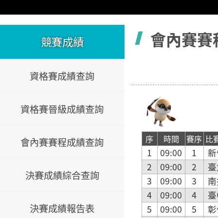
容
會內賽賽
競賽成績
資格賽成績查詢
資格賽晉級成績查詢
序
時間
賽序
比
會內賽賽程成績查詢
1
09:00
1
新
2
09:00
2
臺
決賽成績綜合查詢
3
09:00
3
南
4
09:00
4
臺
決賽成績報告表
5
09:00
5
彰