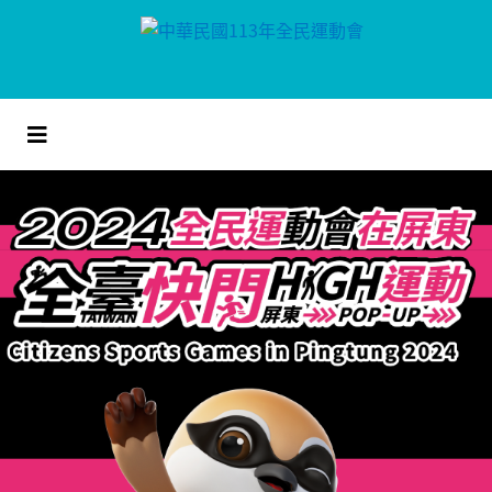
跳
到
主
要
內