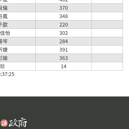
王悅倫
370
廖丹鳳
348
劉子歆
220
王佳怡
302
金霈岑
284
王昕婕
391
林彩瑜
363
呂珍
14
37:25