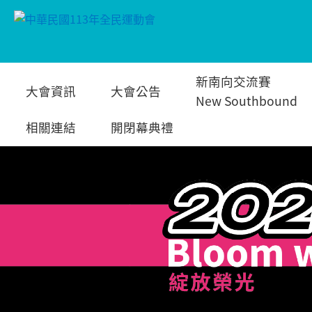
跳
新南向交流賽
大會資訊
大會公告
到
New Southbound
相關連結
開閉幕典禮
主
要
內