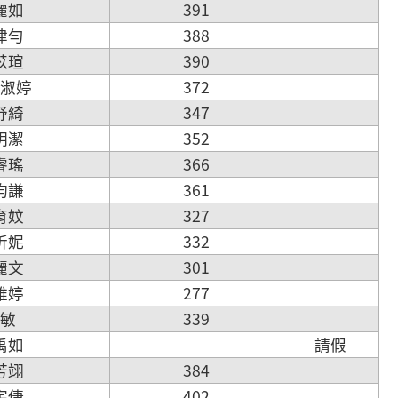
陳麗如
391
王律勻
388
羅苡瑄
390
曾淑婷
372
鄭舒綺
347
林明潔
352
朱睿瑤
366
林昀謙
361
郭育妏
327
謝昕妮
332
曾麗文
301
張雅婷
277
汪敏
339
陳禹如
請假
陳芳翊
384
蕭宇倢
402