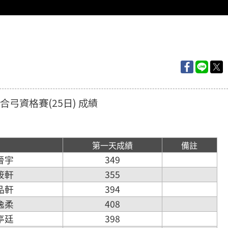
複合弓資格賽(25日) 成績
第一天成績
備註
劉晉宇
349
顏筱軒
355
李品軒
394
黃逸柔
408
吳亭廷
398