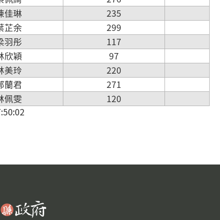
 陳佳琳
235
 葉芷余
299
 梁羽彤
117
 林欣穎
97
 林美玲
220
 鄭蘭君
271
 林佩雯
120
50:02