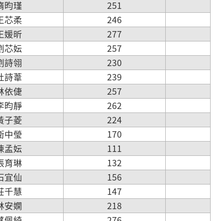
 隋昀瑾
251
 王芯柔
246
 王媛昕
277
 劉芯妘
257
 劉詩翎
230
 杜詩葦
239
 林依倢
257
 李昀靜
262
 黃子菱
224
 衛中瑩
170
 陳孟妘
111
 張育琳
132
 石宜仙
156
 莊千慧
147
 林安嫻
218
 蔡佩綺
276