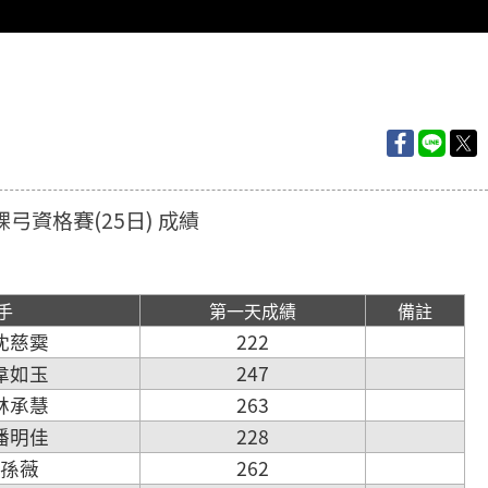
裸弓資格賽(25日) 成績
手
第一天成績
備註
 沈慈霙
222
 韋如玉
247
 林承慧
263
 潘明佳
228
5 孫薇
262