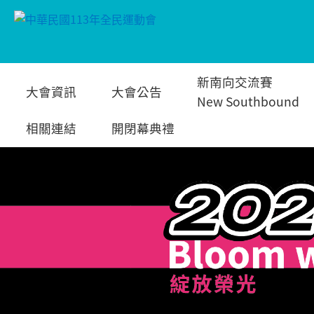
跳
新南向交流賽
大會資訊
大會公告
到
New Southbound
相關連結
開閉幕典禮
主
要
內