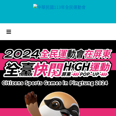
跳
到
主
要
內