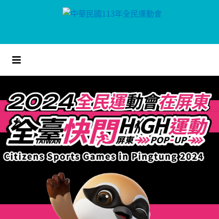
跳
到
主
要
內