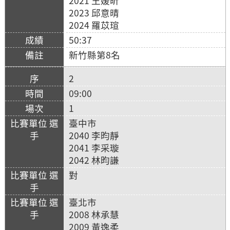
2021 王媛昕
2023 邱意晴
2024 羅苡瑄
50:37
新竹縣第8名
2
09:00
1
臺中市
2040 李昀靜
2041 李采璇
2042 林昀謙
對
臺北市
2008 林承慧
2009 黃逸柔