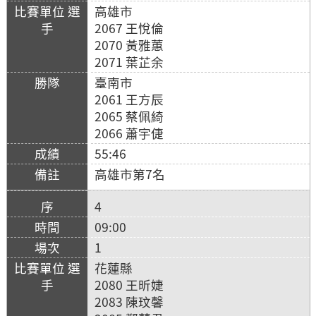
高雄市
2067 王悅倫
2070 黃雅蕙
2071 葉芷余
臺南市
2061 王方辰
2065 蔡佩綺
2066 蕭宇倢
55:46
高雄市第7名
4
09:00
1
花蓮縣
2080 王昕婕
2083 陳玟馨