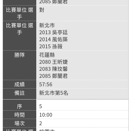
2085 鄭蘭君
對
新北市
2013 吳亭廷
2014 風佑築
2015 孫薇
花蓮縣
2080 王昕婕
2083 陳玟馨
2085 鄭蘭君
57:56
新北市第5名
5
10:00
2