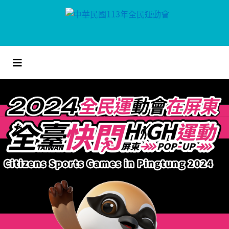
跳
到
主
要
內