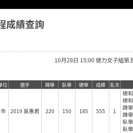
程成績查詢
10月28日 15:00 健力女子組
單位
選手
蹲舉
臥舉
硬舉
成績
名次
總
總
蹲
中市
2019 吳惠君
220
150
185
555
1
蹲
臥
臥