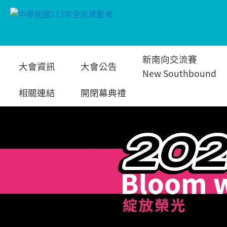
跳
新南向交流賽
大會資訊
大會公告
到
New Southbound
相關連結
開閉幕典禮
主
要
內