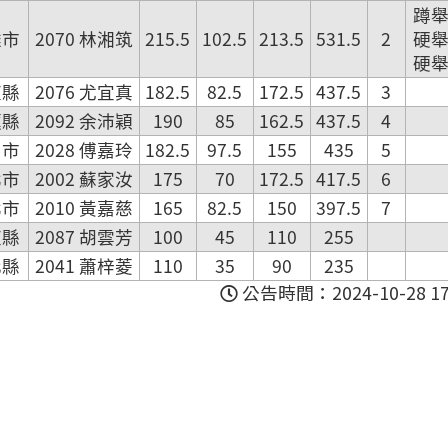
蹲
雄市
2070 林湘筑
215.5
102.5
213.5
531.5
2
硬
硬
東縣
2076 尤宜真
182.5
82.5
172.5
437.5
3
蓮縣
2092 余沛穎
190
85
162.5
437.5
4
中市
2028 傅嘉玲
182.5
97.5
155
435
5
北市
2002 蘇家汝
175
70
172.5
417.5
6
北市
2010 黃嘉慈
165
82.5
150
397.5
7
東縣
2087 胡雲芳
100
45
110
255
化縣
2041 蕭梓菱
110
35
90
235
公告時間：2024-10-28 17: