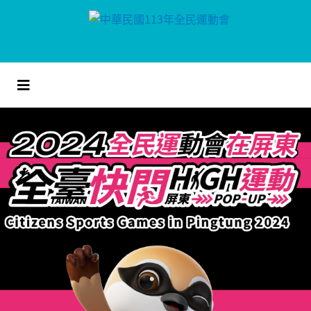
跳
到
主
要
內