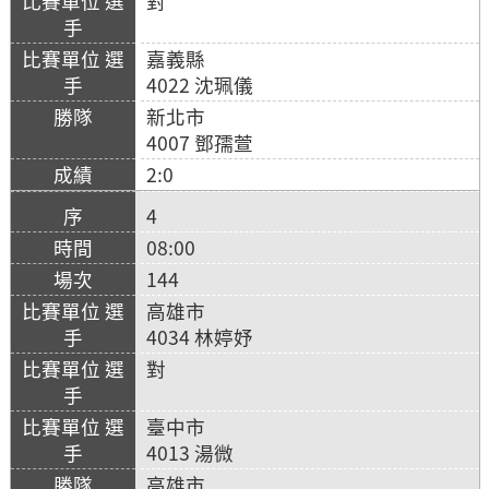
對
嘉義縣
4022 沈珮儀
新北市
4007 鄧孺萱
2:0
4
08:00
144
高雄市
4034 林婷妤
對
臺中市
4013 湯微
高雄市