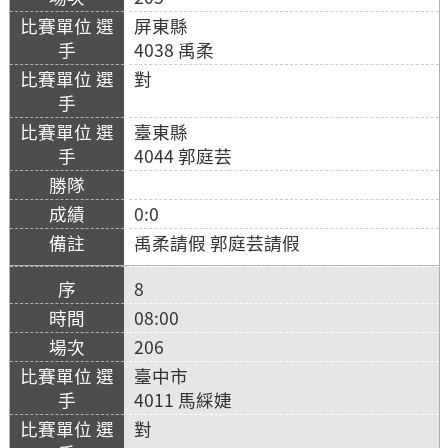
屏東縣
4038 禹柔
對
臺東縣
4044 郭庭芸
0:0
禹柔請假 郭庭芸請假
8
08:00
206
臺中市
4011 馬綵婕
對