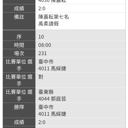
2:0
陳嘉耘第七名
禹柔請假
10
08:00
231
臺中市
4011 馬綵婕
對
臺東縣
4044 郭庭芸
臺中市
4011 馬綵婕
2:0