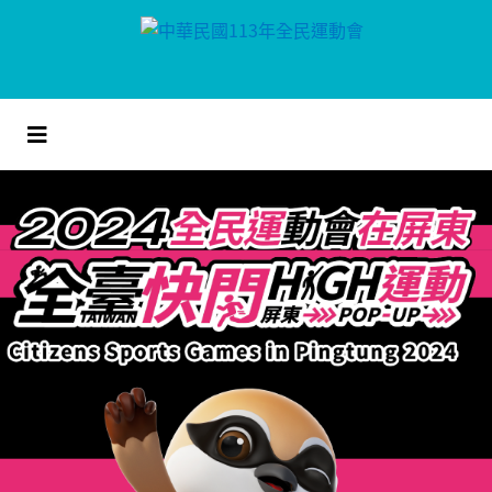
跳
到
主
要
內