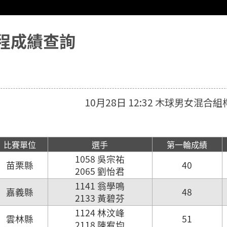
程成績查詢
10月28日 12:32 木球男女混合組
比賽單位
選手
第一輪成績
1058 吳宗祐
苗栗縣
40
2065 劉怡君
1141 翁學鳴
嘉義縣
48
2133 黃碧芬
1124 林汶峰
雲林縣
51
2118 陳宥均