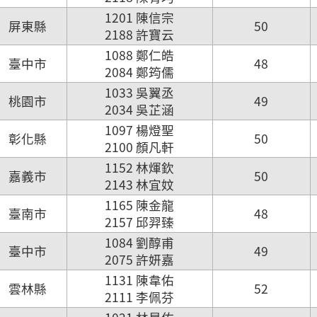
1201 陳信宗
屏東縣
50
2188 許寶云
1088 鄭仁皓
臺中市
48
2084 鄭筠儒
1033 吳翼丞
桃園市
49
2034 吳芷涵
1097 楊燈聖
彰化縣
50
2100 顏凡軒
1152 林煇欽
嘉義市
50
2143 林宜妏
1165 陳金龍
臺南市
48
2157 邱羿臻
1084 劉醇甫
臺中市
49
2075 許妍嘉
1131 陳韋佑
雲林縣
52
2111 李佩芬