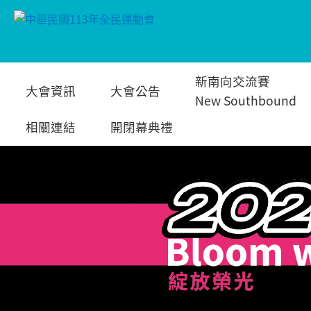
跳
新南向交流賽
大會資訊
大會公告
到
New Southbound
相關連結
開閉幕典禮
主
要
內