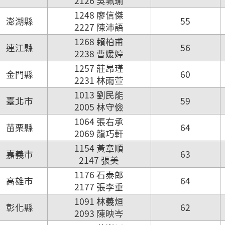
2126 吳珮瑜
1248 廖信傑
澎湖縣
55
2227 陳沛語
1268 賴柏甫
連江縣
56
2238 曹媛婷
1257 莊昂瑾
金門縣
60
2231 林雨萱
1013 劉民能
臺北市
59
2005 林守儉
1064 張右承
苗栗縣
64
2069 龍巧軒
1154 黃章順
嘉義市
63
2147 張美
1176 石泰郎
高雄市
64
2177 張李垂
1091 林義烜
彰化縣
62
2093 陳映岑