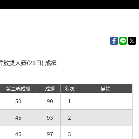
桿數雙人賽(28日) 成績
第二輪成績
成績
名次
備註
50
90
1
45
93
2
46
97
3