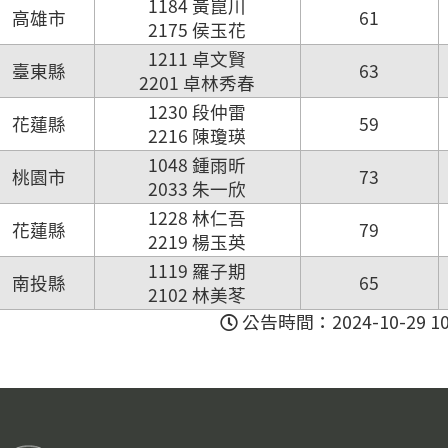
1184 黃崑川
高雄市
61
2175 侯玉花
1211 卓文賢
臺東縣
63
2201 卓林秀春
1230 段仲雷
花蓮縣
59
2216 陳瓊瑛
1048 鍾雨昕
桃園市
73
2033 朱一欣
1228 林仁吾
花蓮縣
79
2219 楊玉英
1119 羅子期
南投縣
65
2102 林美苳
公告時間：2024-10-29 10: