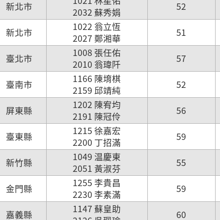
1021 林星佑
新北市
52
2032 蘇秀娟
1022 翁立恆
新北市
51
2027 鄭湘華
1008 張任佑
臺北市
57
2010 翁瑋阡
1166 陳堉棋
臺南市
52
2159 邱靖純
1202 陳宥均
屏東縣
56
2191 陳冠伶
1215 徐嘉宏
臺東縣
59
2200 丁招滿
1049 温慶東
新竹縣
55
2051 黃淑芬
1255 李貴昌
金門縣
59
2230 李素滿
1147 蘇皇助
嘉義縣
60