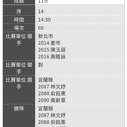
11:8
14
14:30
69
新北市
2014 姜岑
2015 陳玉庭
2016 黃睦詠
對
宜蘭縣
2087 林文妤
2088 俞鈺熏
2090 黃齡葦
宜蘭縣
2087 林文妤
2088 俞鈺熏