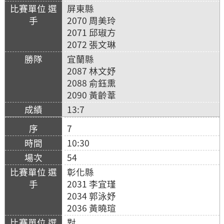
屏東縣
2070 周美玲
2071 邱琡方
2072 張文琳
宜蘭縣
2087 林文妤
2088 俞鈺熏
2090 黃齡葦
13:7
7
10:30
54
彰化縣
2031 李宜瑾
2034 郭泳妤
2036 黃曉瑄
對