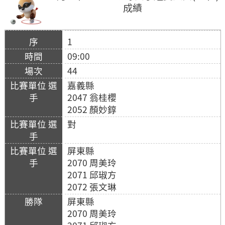
成績
1
09:00
44
嘉義縣
2047 翁桂櫻
2052 顏妙錞
對
屏東縣
2070 周美玲
2071 邱琡方
2072 張文琳
屏東縣
2070 周美玲