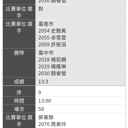
2030 顏睿瑩
對
臺南市
2054 史雅寗
2055 卓雪雲
2059 許筱涓
臺中市
2028 楊若姍
2029 楊雁琳
2030 顏睿瑩
13:3
9
13:00
58
屏東縣
2070 周美玲