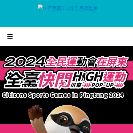
跳
到
主
要
內