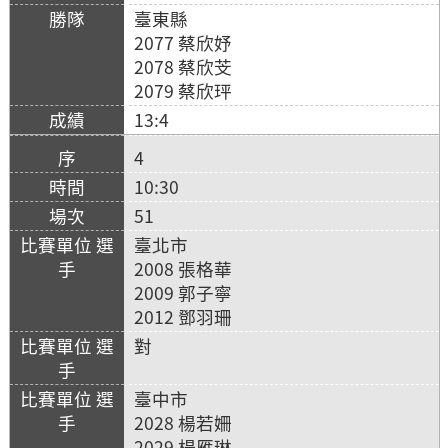
臺東縣
2077 蔡欣妤
2078 蔡欣芠
2079 蔡欣玶
13:4
4
10:30
51
臺北市
2008 張格華
2009 郭子寧
2012 鄧羽珊
對
臺中市
2028 楊若姍
2029 楊雁琳