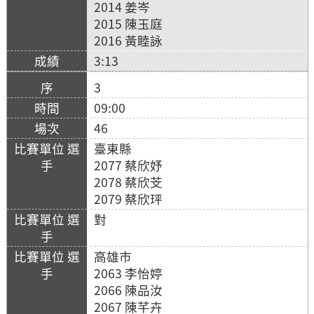
2014 姜岑
2015 陳玉庭
2016 黃睦詠
3:13
3
09:00
46
臺東縣
2077 蔡欣妤
2078 蔡欣芠
2079 蔡欣玶
對
高雄市
2063 李怡婷
2066 陳品汝
2067 陳芊卉