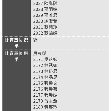
2027 陳胤融
2028 蕭羽婕
2029 蕭唯君
2030 謝淑萱
2031 蘇慧玲
2032 蘇媮媗
對
屏東縣
2171 吳芷妘
2172 林綉如
2173 林岱君
2174 林品足
2175 張瓊文
2176 張瓊芸
2177 張瓊媚
2179 曾主潔
2180 黃郁玲