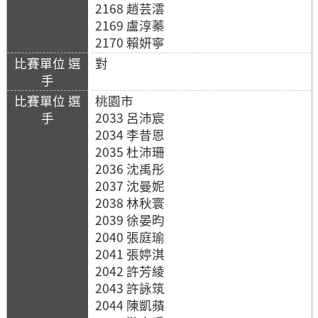
2168 趙芸澐
2169 盧淳蓁
2170 賴妍寧
對
桃園市
2033 呂沛宸
2034 李昔恩
2035 杜沛珊
2036 沈禹彤
2037 沈曼妮
2038 林秋寰
2039 徐晏昀
2040 張庭瑜
2041 張婷淇
2042 許芳綾
2043 許詠筑
2044 陳凱蘋