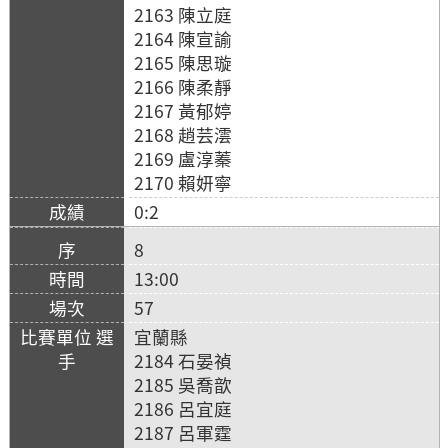
2163 陳立庭
2164 陳宣諭
2165 陳思璇
2166 陳柔靜
2167 黃郁婷
2168 趙芸澐
2169 盧淳蓁
2170 賴妍寧
0:2
8
13:00
57
宜蘭縣
2184 石晏禎
2185 吳喬歆
2186 呂宜庭
2187 呂軍霆