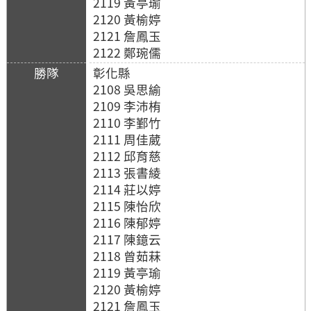
2119 黃亭瑜
2120 黃榆婷
2121 詹鳳玉
2122 鄭琬儒
彰化縣
2108 吳思緰
2109 李沛栯
2110 李鄞竹
2111 周佳葳
2112 邱育慈
2113 張書綾
2114 莊以婷
2115 陳怡欣
2116 陳郁婷
2117 陳鐿云
2118 曾茹菻
2119 黃亭瑜
2120 黃榆婷
2121 詹鳳玉