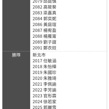
2079 邱庭慎
2082 高筱葵
2083 梁嘉真
2084 郭奕妮
2086 黃庭瑄
2087 楊宥盈
2088 楊雁甯
2089 劉子誼
2091 鄭衣妏
新北市
2017 任敏涵
2018 朱怡樺
2019 朱國珍
2020 朱雅琦
2021 李佩諭
2022 李芳諭
2023 官彤霖
2024 徐若家
2025 郭麗雪