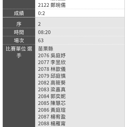
2122 鄭琬儒
0:2
2
08:20
63
苗栗縣
2076 吳庭妤
2077 李昱欣
2078 林歆儀
2079 邱庭慎
2082 高筱葵
2083 梁嘉真
2084 郭奕妮
2085 陳慧芯
2086 黃庭瑄
2087 楊宥盈
2088 楊雁甯