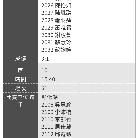
2026 陳怡如
2027 陳胤融
2028 蕭羽婕
2029 蕭唯君
2030 謝淑萱
2031 蘇慧玲
2032 蘇媮媗
3:1
10
15:40
61
彰化縣
2108 吳思緰
2109 李沛栯
2110 李鄞竹
2111 周佳葳
2112 邱育慈