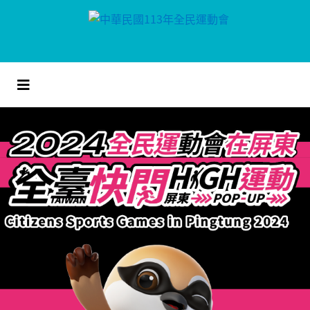
跳
到
主
要
內