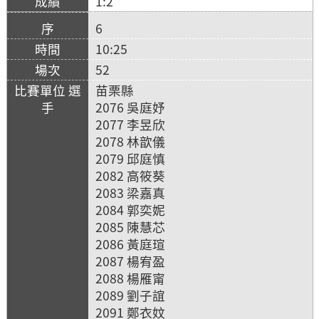
1:2
6
10:25
52
苗栗縣
2076 吳庭妤
2077 李昱欣
2078 林歆儀
2079 邱庭慎
2082 高筱葵
2083 梁嘉真
2084 郭奕妮
2085 陳慧芯
2086 黃庭瑄
2087 楊宥盈
2088 楊雁甯
2089 劉子誼
2091 鄭衣妏