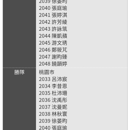
2039 徐晏昀
2040 張庭瑜
2041 張婷淇
2042 許芳綾
2043 許詠筑
2044 陳凱蘋
2045 游文琇
2046 鄭筱芃
2047 謝昀臻
2048 饒韻婷
桃園市
2033 呂沛宸
2034 李昔恩
2035 杜沛珊
2036 沈禹彤
2037 沈曼妮
2038 林秋寰
2039 徐晏昀
2040 張庭瑜