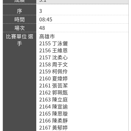
3
08:45
48
高雄市
2155 丁泳儷
2156 王維恩
2157 沈柔心
2158 周于文
2159 柯佩伶
2160 夏煒婷
2161 張芸潔
2162 郭珮甄
2163 陳立庭
2164 陳宣諭
2165 陳思璇
2166 陳柔靜
2167 黃郁婷