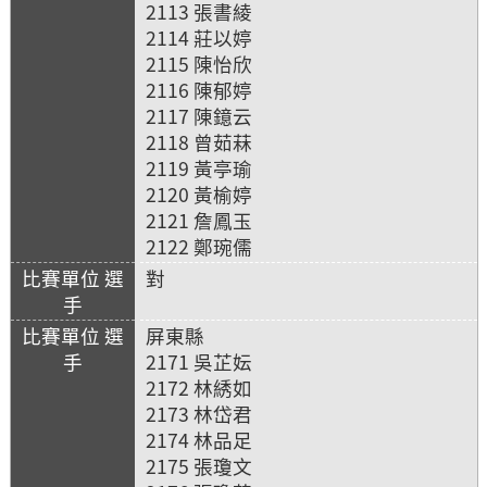
2113 張書綾
2114 莊以婷
2115 陳怡欣
2116 陳郁婷
2117 陳鐿云
2118 曾茹菻
2119 黃亭瑜
2120 黃榆婷
2121 詹鳳玉
2122 鄭琬儒
對
屏東縣
2171 吳芷妘
2172 林綉如
2173 林岱君
2174 林品足
2175 張瓊文