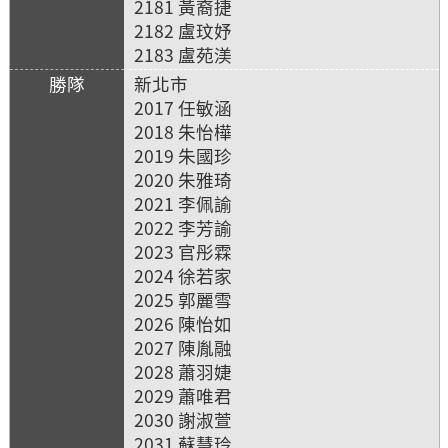
2181 黃裔捷
2182 盧玟妤
2183 盧苑渼
新北市
2017 任敏涵
2018 朱怡樺
2019 朱國珍
2020 朱雅琦
2021 李佩諭
2022 李芳諭
2023 官彤霖
2024 徐若家
2025 郭麗雪
2026 陳怡如
2027 陳胤融
2028 蕭羽婕
2029 蕭唯君
2030 謝淑萱
2031 蘇慧玲