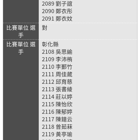
2089 劉子誼
2090 鄭衣彤
2091 鄭衣妏
對
彰化縣
2108 吳思緰
2109 李沛栯
2110 李鄞竹
2111 周佳葳
2112 邱育慈
2113 張書綾
2114 莊以婷
2115 陳怡欣
2116 陳郁婷
2117 陳鐿云
2118 曾茹菻
2119 黃亭瑜