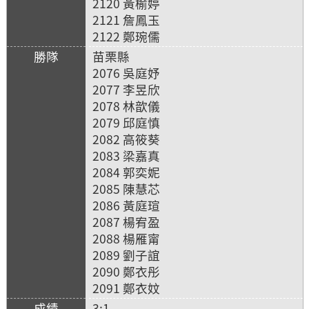
2120 黃榆婷
2121 詹鳳玉
2122 鄭琬儒
苗栗縣
2076 吳庭妤
2077 李昱欣
2078 林歆儀
2079 邱庭慎
2082 高筱葵
2083 梁嘉真
2084 郭奕妮
2085 陳慧芯
2086 黃庭瑄
2087 楊宥盈
2088 楊雁甯
2089 劉子誼
2090 鄭衣彤
2091 鄭衣妏
3:1