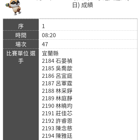
日) 成績
1
08:20
47
宜蘭縣
2184 石晏禎
2185 吳喬歆
2186 呂宜庭
2187 呂軍霆
2188 林采錚
2189 林庭靜
2190 林曉均
2191 莊佳芯
2192 許睿恩
2193 陳念慈
2194 陳雅廷