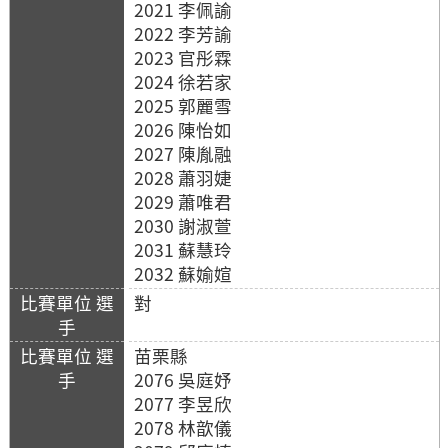
2021 李佩諭
2022 李芳諭
2023 官彤霖
2024 徐若家
2025 郭麗雪
2026 陳怡如
2027 陳胤融
2028 蕭羽婕
2029 蕭唯君
2030 謝淑萱
2031 蘇慧玲
2032 蘇媮媗
對
苗栗縣
2076 吳庭妤
2077 李昱欣
2078 林歆儀