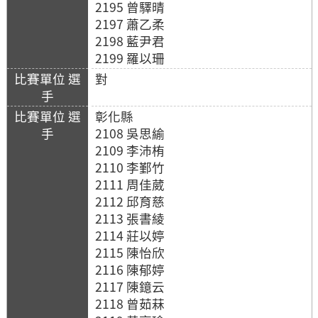
2195 曾驛晴
2197 蕭乙柔
2198 藍尹君
2199 羅以珊
對
彰化縣
2108 吳思緰
2109 李沛栯
2110 李鄞竹
2111 周佳葳
2112 邱育慈
2113 張書綾
2114 莊以婷
2115 陳怡欣
2116 陳郁婷
2117 陳鐿云
2118 曾茹菻