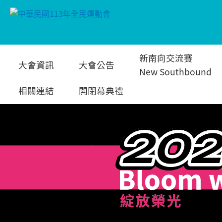
跳
新南向交流賽
大會資訊
大會公告
到
New Southbound
相關連結
開閉幕典禮
主
要
內