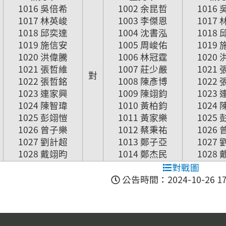
1016 吳倍希
1002 余昆哲
1016
1017 林英峻
1003 李傑恩
1017
1018 邱奕達
1004 沈書泓
1018
1019 施信安
1005 周峻佑
1019
1020 洪偉騰
1006 林冠霆
1020
1021 張哲維
1007 莊少嚴
1021
對
1022 張哲銘
1008 陳彥博
1022
1023 連家興
1009 陳翊鈞
1023
1024 陳智瑋
1010 黃柏鈞
1024
1025 彭翊愷
1011 黃家樂
1025
1026 曾子樂
1012 蔡秉祐
1026
1027 劉計超
1013 鄭子亞
1027
1028 戴翊昀
1014 鄭杰民
1028
對戰圖
公告時間：2024-10-26 17: