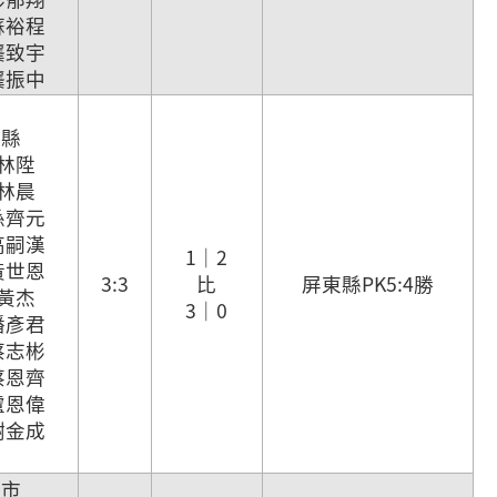
 蘇裕程
 龔致宇
 龔振中
東縣
 林陞
 林晨
 孫齊元
 高嗣漢
1｜2
 黃世恩
3:3
比
屏東縣PK5:4勝
 黃杰
3｜0
 潘彥君
 蔡志彬
 蔡恩齊
 盧恩偉
 謝金成
北市