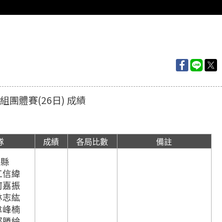
子組團體賽(26日) 成績
隊
成績
各局比數
備註
義縣
 江信緯
 何嘉振
 林志紘
 韋峰楠
 郭勝綸