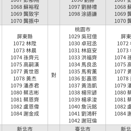
1068 蘇裕程
1097 劉赫禮
1068
1069 龔致宇
1098 涂語謙
1069
1070 龔振中
1070
桃園市
屏東縣
1029 吳冠億
屏
1072 林陞
1030 卓冠丞
1072
1073 林晨
1031 林庭安
1073
1074 孫齊元
1033 洪福齊
1074
1075 高嗣漢
1034 馬良丞
1075
1077 黃世恩
1035 馬宥薫
1077
對
1078 黃杰
1036 彭嘉恩
1078
1079 潘彥君
1037 黃浩凱
1079
1080 蔡志彬
1038 楊宗諺
1080
1081 蔡恩齊
1039 楊承浚
1081
1082 盧恩偉
1040 詹沅銘
1082
1084 謝金成
1041 劉鴻軒
1084
1042 謝冠倫
新北市
臺北市
新