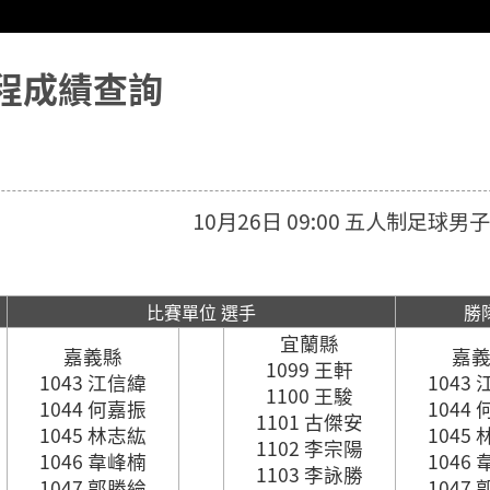
程成績查詢
10月26日 09:00 五人制足球男
比賽單位 選手
勝
宜蘭縣
嘉義縣
嘉
1099 王軒
1043 江信緯
1043
1100 王駿
1044 何嘉振
1044
1101 古傑安
1045 林志紘
1045
1102 李宗陽
1046 韋峰楠
1046
1103 李詠勝
1047 郭勝綸
1047