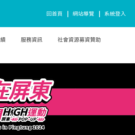
回首頁
|
網站導覽
|
系統登入
成績
服務資訊
社會資源募資贊助