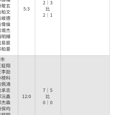
2｜3
 陳敬玄
5:3
比
 黃柏文
2｜1
 黃峻德
 黃偉倫
 蔡堉杰
 賴明輝
 戴易宸
 蘇柏豪
雄市
 王鉦翔
 汪李劼
 林榜科
 侯佩鴻
 侯承志
7｜5
 郭沅鑫
12:0
比
 郭杰森
0｜0
 陳保均
 彭郁翔