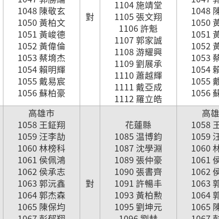
1104 施靖堂
1048 陳敬玄
1048
對
1105 張文翔
1050 黃柏文
1050
1106 許魁
1051 黃峻德
1051
1107 郭家誠
1052 黃偉倫
1052
1108 游耀興
1053 蔡堉杰
1053
1109 劉展承
1054 賴明輝
1054
1110 蕭越輝
1055 戴易宸
1055
1111 戴亞成
1056 蘇柏豪
1056
1112 羅立皓
高雄市
高
1058 王鉦翔
花蓮縣
1058
1059 汪李劼
1085 温博鈞
1059
1060 林榜科
1087 沈學淵
1060
1061 侯佩鴻
1089 張仲豪
1061
1062 侯承志
1090 張書齊
1062
1063 郭沅鑫
對
1091 許暢丰
1063
1064 郭杰森
1093 黃柏勲
1064
1065 陳保均
1095 劉坤元
1065
1067 彭郁翔
1096 劉赫
1067