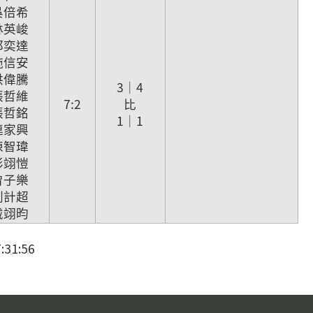
 吳倍希
 林英峻
 邱奕達
 施信安
 洪偉騰
3｜4
 張哲維
7:2
比
 張哲銘
1｜1
 連家興
 陳智瑋
 彭翊愷
 曾子樂
 劉計超
 戴翊昀
31:56