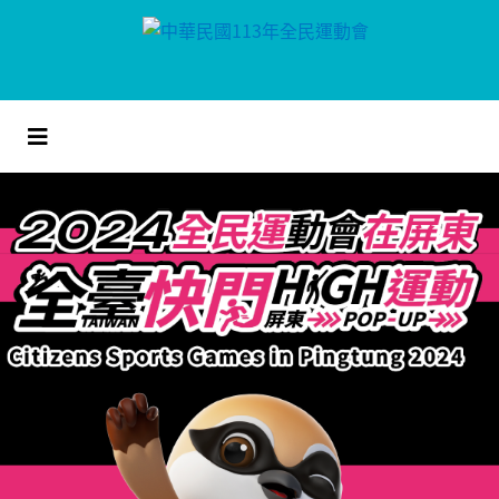
跳
到
主
要
內