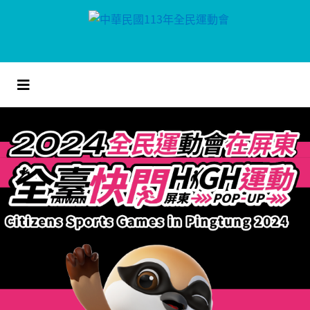
跳
到
主
要
內