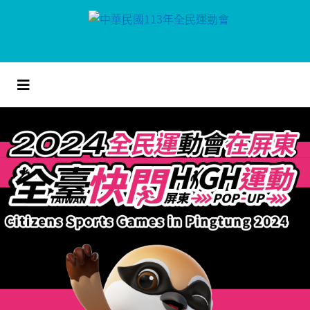
跳
到
主
要
內