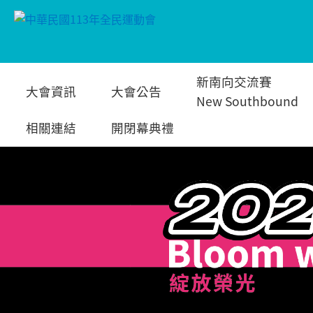
跳
新南向交流賽
大會資訊
大會公告
到
New Southbound
相關連結
開閉幕典禮
主
要
內