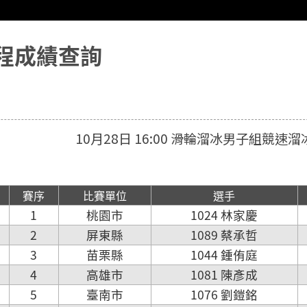
程成績查詢
10月28日 16:00 滑輪溜冰男子組競速
賽序
比賽單位
選手
1
桃園市
1024 林家慶
2
屏東縣
1089 蔡承哲
3
苗栗縣
1044 鍾侑庭
4
高雄市
1081 陳彥成
5
臺南市
1076 劉鎧銘