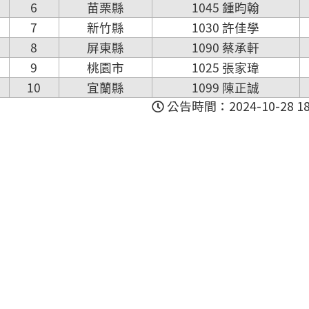
6
苗栗縣
1045 鍾昀翰
7
新竹縣
1030 許佳學
8
屏東縣
1090 蔡承軒
9
桃園市
1025 張家瑋
10
宜蘭縣
1099 陳正誠
公告時間：2024-10-28 18: