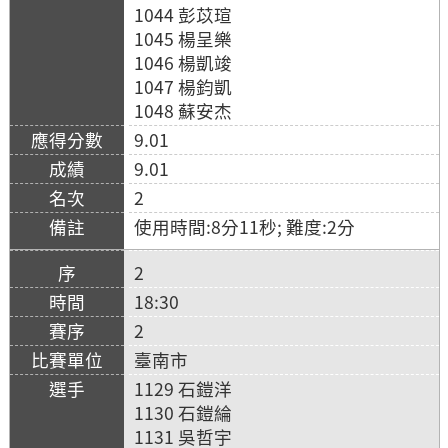
1044 彭苡瑄
1045 楊呈樂
1046 楊凱竣
1047 楊鈞凱
1048 蘇安杰
9.01
9.01
2
使用時間:8分11秒; 難度:2分
2
18:30
2
臺南市
1129 石鎧洋
1130 石鎧綸
1131 吳哲宇