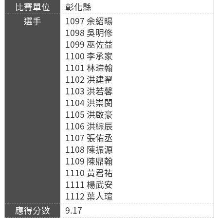
彰化縣
1097 余紹暘
1098 吳明修
1099 巫佐益
1100 李承家
1101 林琮翰
1102 洪建翟
1103 洪若馨
1104 洪崇閔
1105 洪啟豪
1106 洪綜辰
1107 張佑丞
1108 陳振源
1109 陳鼎翰
1110 黃君祐
1111 楊武安
1112 葉人瑄
9.17