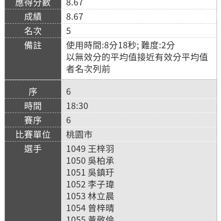
8.67
8.67
5
使用時間:8分18秒; 難度:2分
以無效分的平均值接近有效分平均值
者名次列前
6
18:30
6
桃園市
1049 王梓羽
1050 吳柏承
1051 吳鎮玗
1052 李子瑋
1053 林立晨
1054 曾梓晴
1055 黃敬倫