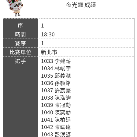
夜光龍 成績
1
18:30
1
新北市
1033 李建薪
1034 林峻宇
1035 邱義瀧
1036 孫顥銘
1037 許宸豪
1038 陳泓鈞
1039 陳冠勳
1040 陳奕勳
1041 陳柏廷
1042 陳竑達
1043 彭泯諺