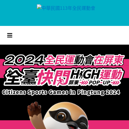
跳
到
主
要
內