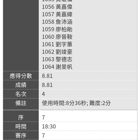
1056 黃嘉偉
1057 黃嘉緯
1058 詹沛涵
1059 廖柏勛
1060 廖晉鞍
1061 劉字蕙
1062 劉竣豪
1063 黎德志
1064 謝旻帆
8.81
8.81
4
使用時間:8分36秒; 難度:2分
7
18:30
7