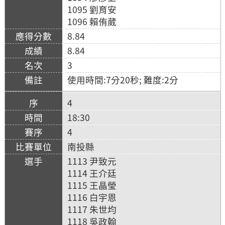
1095 劉育安
1096 賴侑葳
8.84
8.84
3
使用時間:7分20秒; 難度:2分
4
18:30
4
南投縣
1113 尹致元
1114 王介廷
1115 王晶瑩
1116 白宇恩
1117 朱世均
1118 吳政翰