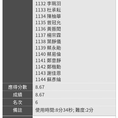
1132 李珮羽
1133 杜承耘
1134 陳柚華
1135 曾冠允
1136 黃振閎
1137 楊宗霖
1138 葉靜儀
1139 蔡永勛
1140 蔡易倫
1141 鄭意靜
1142 鄭楷勳
1143 謝佳恩
1144 蘇彥綸
8.67
8.67
6
使用時間:8分34秒; 難度:2分