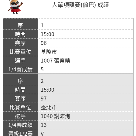
人單項競賽(倫巴) 成績
1
15:00
96
基隆市
1007 張甯晴
5
2
15:00
97
臺北市
1040 謝沛洵
13
V