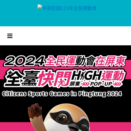
跳
到
主
要
內