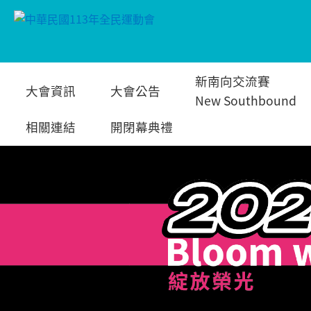
跳
新南向交流賽
大會資訊
大會公告
到
New Southbound
相關連結
開閉幕典禮
主
要
內