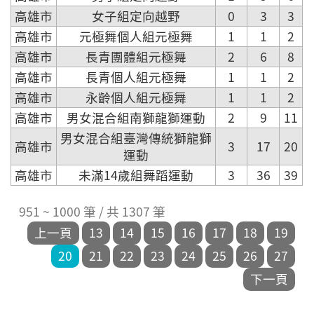
高雄市
女子組定向越野
0
3
3
高雄市
元極舞個人組元極舞
1
1
2
高雄市
長青團體組元極舞
2
6
8
高雄市
長青個人組元極舞
1
1
2
高雄市
永齡個人組元極舞
1
1
2
高雄市
男女混合組南獅龍獅運動
2
9
11
男女混合組臺灣傳統獅龍獅
高雄市
3
17
20
運動
高雄市
未滿14歲組舞蹈運動
3
36
39
951 ~ 1000 筆 / 共 1307 筆