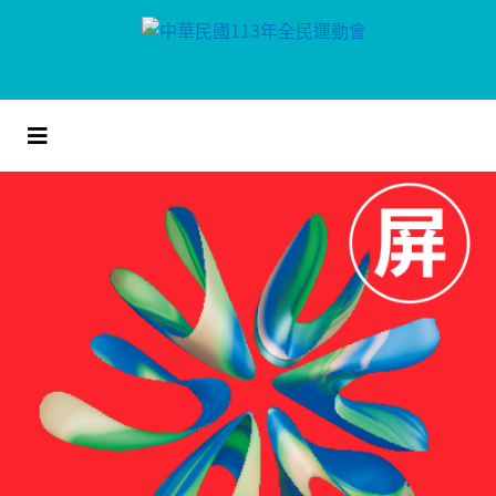
跳
到
主
要
內