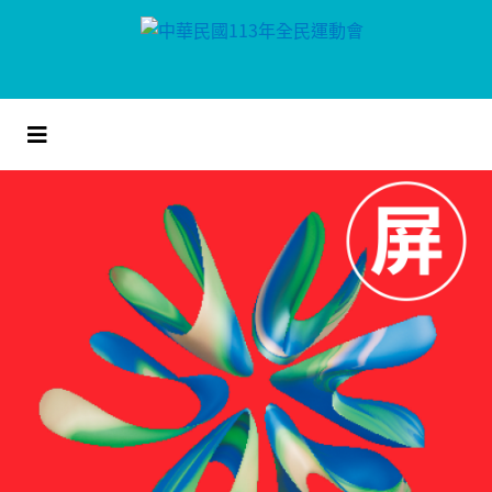
跳
到
主
要
內