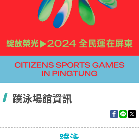
容
蹼泳場館資訊
蹼泳