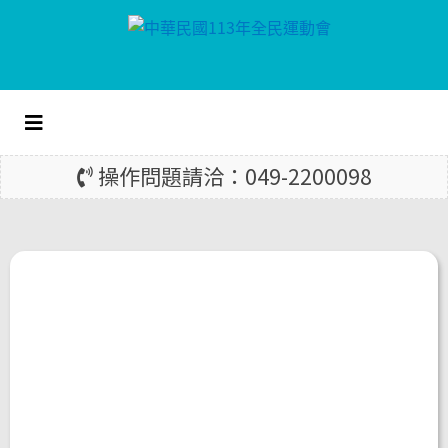
跳
到
操作問題請洽：049-2200098
主
要
內